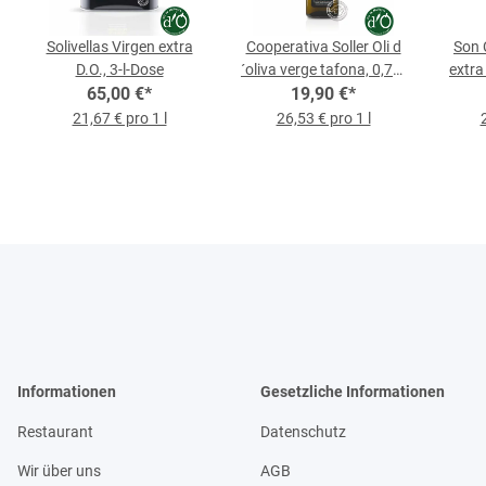
Solivellas Virgen extra
Cooperativa Soller Oli d
Son C
D.O., 3-l-Dose
´oliva verge tafona, 0,75-
extra
65,00 €
*
19,90 €
l-Flasche
*
21,67 € pro 1 l
26,53 € pro 1 l
Informationen
Gesetzliche Informationen
Restaurant
Datenschutz
Wir über uns
AGB