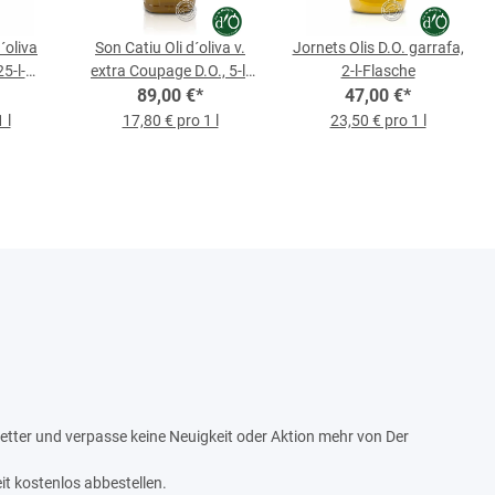
´oliva
Son Catiu Oli d´oliva v.
Jornets Olis D.O. garrafa,
5-l-
extra Coupage D.O., 5-l-
2-l-Flasche
89,00 €
Flasche
*
47,00 €
*
 l
17,80 € pro 1 l
23,50 € pro 1 l
tter und verpasse keine Neuigkeit oder Aktion mehr von Der
it kostenlos abbestellen.