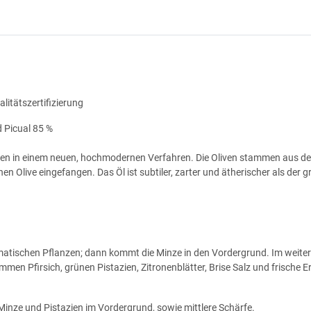
litätszertifizierung
d Picual 85 %
nnen in einem neuen, hochmodernen Verfahren. Die Oliven stammen aus d
hen Olive eingefangen. Das Öl ist subtiler, zarter und ätherischer als der
romatischen Pflanzen; dann kommt die Minze in den Vordergrund. Im weit
mmen Pfirsich, grünen Pistazien, Zitronenblätter, Brise Salz und frische E
 Minze und Pistazien im Vordergrund, sowie mittlere Schärfe.