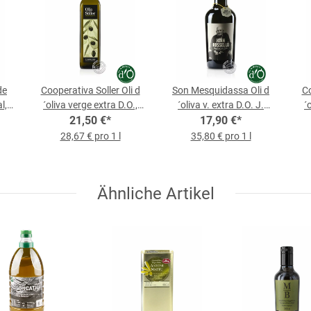
de
Cooperativa Soller Oli d
Son Mesquidassa Oli d
Co
l,
´oliva verge extra D.O.,
´oliva v. extra D.O. J.
´
0,75-l-Flasche
21,50 €
*
Rosselló, 0,5-l-Flasche
17,90 €
*
28,67 € pro 1 l
35,80 € pro 1 l
Ähnliche Artikel