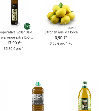
operativa Soller Oli d
Zitronen aus Mallorca
oliva verge extra D.O.,
3,90 €
*
0,5-l-Flasche
17,90 €
*
3,90 € pro 1 kg
35,80 € pro 1 l