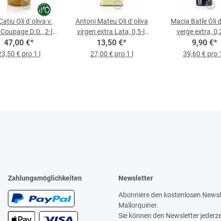
atiu Oli d´oliva v.
Antoni Mateu Oli d´oliva
Macia Batle Oli d
 Coupage D.O., 2-l-
virgen extra Lata, 0,5-l-
verge extra, 0,2
47,00 €
Flasche
*
13,50 €
Dose
*
9,90 €
Flasche
*
23,50 € pro 1 l
27,00 € pro 1 l
39,60 € pro 1
Zahlungsmöglichkeiten
Newsletter
Abonniere den kostenlosen Newsle
Mallorquiner.
Sie können den Newsletter jederze