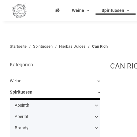
Weine
Spirituosen
Startseite
Spirituosen
Hierbas Dulces
Can Rich
Kategorien
CAN RI
Weine
Spirituosen
Absinth
Aperitif
Brandy