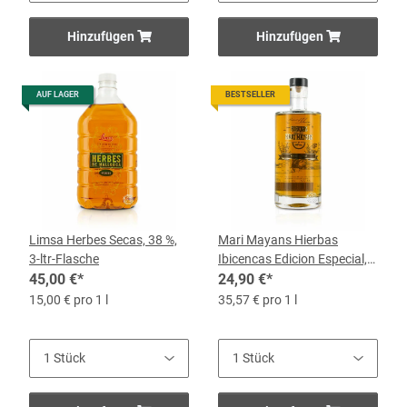
Hinzufügen
Hinzufügen
AUF LAGER
BESTSELLER
Limsa Herbes Secas, 38 %,
Mari Mayans Hierbas
3-ltr-Flasche
Ibicencas Edicion Especial,
45,00 €
*
38 %, 0,7-l-Flasche
24,90 €
*
15,00 € pro 1 l
35,57 € pro 1 l