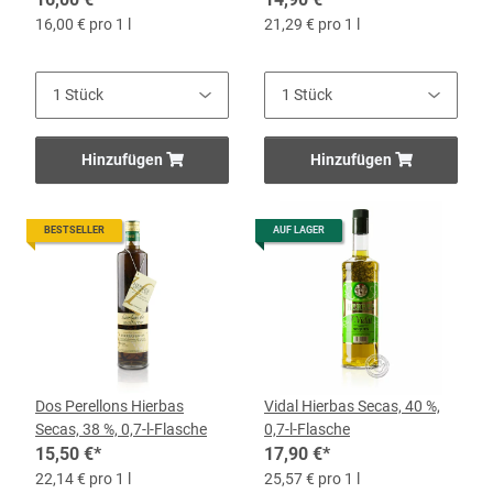
16,00 € pro 1 l
21,29 € pro 1 l
Hinzufügen
Hinzufügen
BESTSELLER
AUF LAGER
Dos Perellons Hierbas
Vidal Hierbas Secas, 40 %,
Secas, 38 %, 0,7-l-Flasche
0,7-l-Flasche
15,50 €
*
17,90 €
*
22,14 € pro 1 l
25,57 € pro 1 l