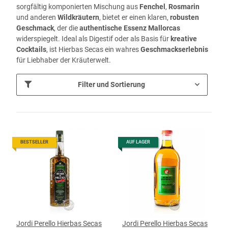
sorgfältig komponierten Mischung aus
Fenchel
,
Rosmarin
und anderen
Wildkräutern
, bietet er einen klaren,
robusten
Geschmack
, der die
authentische Essenz Mallorcas
widerspiegelt. Ideal als Digestif oder als Basis für
kreative
Cocktails
, ist Hierbas Secas ein wahres
Geschmackserlebnis
für Liebhaber der Kräuterwelt.
Filter und Sortierung
BESTSELLER
AUF LAGER
Jordi Perello Hierbas Secas
Jordi Perello Hierbas Secas