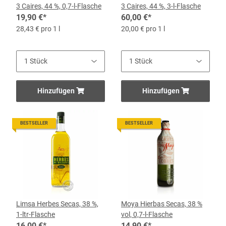
3 Caires, 44 %, 0,7-l-Flasche
3 Caires, 44 %, 3-l-Flasche
19,90 €
*
60,00 €
*
28,43 € pro 1 l
20,00 € pro 1 l
Hinzufügen
Hinzufügen
BESTSELLER
BESTSELLER
Limsa Herbes Secas, 38 %,
Moya Hierbas Secas, 38 %
1-ltr-Flasche
vol, 0,7-l-Flasche
16,00 €
*
14,90 €
*