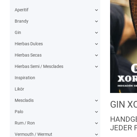
Aperitif
Brandy
Gin
Hierbas Dulces
Hierbas Secas
Hierbas Semi / Mesclades
Inspiration
Likör
Mescladis
GIN X
Palo
HANDGE
Rum / Ron
JEDER 
Vermouth / Wermut