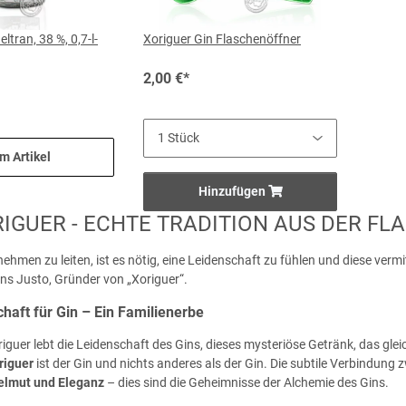
ltran, 38 %, 0,7-l-
Xoriguer Gin Flaschenöffner
2,00 €
*
m Artikel
Hinzufügen
RIGUER - ECHTE TRADITION AUS DER FL
ehmen zu leiten, ist es nötig, eine Leidenschaft zu fühlen und diese vermi
ns Justo, Gründer von „Xoriguer“.
haft für Gin – Ein Familienerbe
riguer lebt die Leidenschaft des Gins, dieses mysteriöse Getränk, das gleich
riguer
ist der Gin und nichts anderes als der Gin. Die subtile Verbindun
elmut und Eleganz
– dies sind die Geheimnisse der Alchemie des Gins.