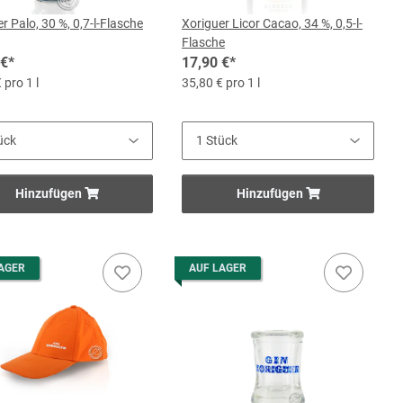
r Palo, 30 %, 0,7-l-Flasche
Xoriguer Licor Cacao, 34 %, 0,5-l-
Flasche
 €
*
17,90 €
*
 pro 1 l
35,80 € pro 1 l
Hinzufügen
Hinzufügen
AGER
AUF LAGER