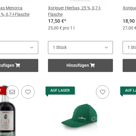
bas Menorca
Xoriguer Hierbas, 25 %, 0,7-l-
Xorigue
%, 0,7-l-Flasche
Flasche
17,50 €
*
18,90
25,00 € pro 1 l
27,00 €
zufügen
Hinzufügen
T
AUF LAGER
AUF L