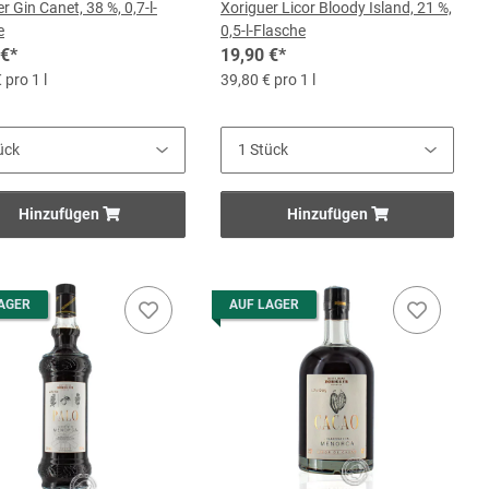
r Gin Canet, 38 %, 0,7-l-
Xoriguer Licor Bloody Island, 21 %,
e
0,5-l-Flasche
 €
*
19,90 €
*
 pro 1 l
39,80 € pro 1 l
Hinzufügen
Hinzufügen
AGER
AUF LAGER