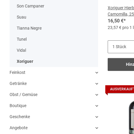
Son Campaner
Xoriguer Hier
Camomilla, 25 
Suau
16,50 €
*
23,57 € pro 1 l
Tianna Negre
Tunel
Vidal
Xoriguer
Hin
Feinkost
Getränke
AUSVERKAUF
Obst / Gemüse
Boutique
Geschenke
Angebote