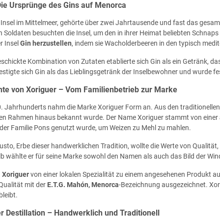
Die Ursprünge des Gins auf Menorca
 Insel im Mittelmeer, gehörte über zwei Jahrtausende und fast das gesam
n Soldaten besuchten die Insel, um den in ihrer Heimat beliebten Schnap
r Insel
Gin herzustellen
, indem sie Wacholderbeeren in den typisch medi
eschickte Kombination von Zutaten etablierte sich Gin als ein Getränk,
stigte sich Gin als das Lieblingsgetränk der Inselbewohner und wurde fest
hte von Xoriguer – Vom Familienbetrieb zur Marke
. Jahrhunderts nahm die Marke Xoriguer Form an. Aus den traditionellen 
len Rahmen hinaus bekannt wurde. Der Name Xoriguer stammt von einer
der Familie Pons genutzt wurde, um Weizen zu Mehl zu mahlen.
sto, Erbe dieser handwerklichen Tradition, wollte die Werte von Qualität, S
lb wählte er für seine Marke sowohl den Namen als auch das Bild der Wi
h
Xoriguer
von einer lokalen Spezialität zu einem angesehenen Produkt au
Qualität mit der
E.T.G. Mahón, Menorca
-Bezeichnung ausgezeichnet. Xori
bleibt.
r Destillation – Handwerklich und Traditionell