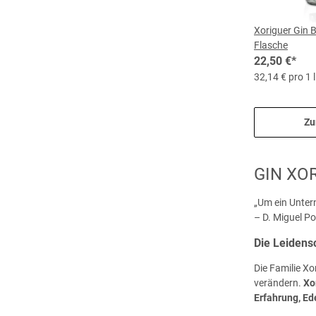
Xoriguer Gin Be
Flasche
22,50 €
*
32,14 € pro 1 l
Zu
GIN XO
„Um ein Untern
– D. Miguel Po
Die Leidensc
Die Familie Xo
verändern.
Xo
Erfahrung, Ed