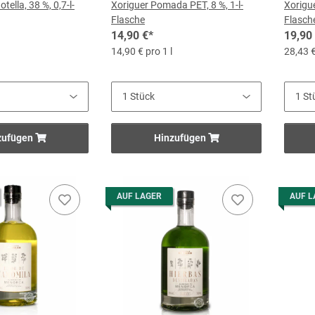
tella, 38 %, 0,7-l-
Xoriguer Pomada PET, 8 %, 1-l-
Xorigue
Flasche
Flasch
14,90 €
*
19,90
14,90 € pro 1 l
28,43 €
zufügen
Hinzufügen
AUF LAGER
AUF L