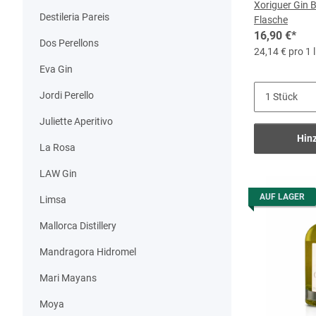
Xoriguer Gin Bo
Destileria Pareis
Flasche
16,90 €
*
Dos Perellons
24,14 € pro 1 l
Eva Gin
Jordi Perello
Juliette Aperitivo
Hin
La Rosa
LAW Gin
AUF LAGER
Limsa
Mallorca Distillery
Mandragora Hidromel
Mari Mayans
Moya