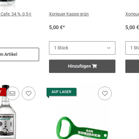
Cafe, 34 %, 0,5-l-
Xoriguer Kappe grün
Xorigu
5,00 €
*
5,00 €
m Artikel
Hinzufügen
T
AUF LAGER