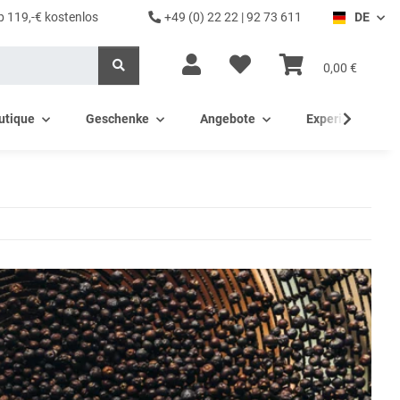
b 119,-€ kostenlos
+49 (0) 22 22 | 92 73 611
DE
0,00 €
utique
Geschenke
Angebote
Experience - Ev