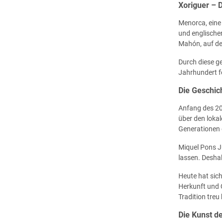
Xoriguer – 
Menorca, eine
und englische
Mahón, auf de
Durch diese g
Jahrhundert fe
Die Geschic
Anfang des 20
über den loka
Generationen 
Miquel Pons Ju
lassen. Desha
Heute hat sic
Herkunft und 
Tradition treu 
Die Kunst de