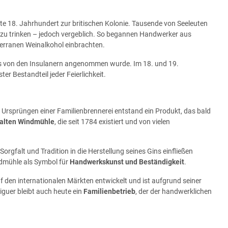
te 18. Jahrhundert zur britischen Kolonie. Tausende von Seeleuten
s zu trinken – jedoch vergeblich. So begannen Handwerker aus
terranen Weinalkohol einbrachten.
 das von den Insulanern angenommen wurde. Im 18. und 19.
er Bestandteil jeder Feierlichkeit.
Ursprüngen einer Familienbrennerei entstand ein Produkt, das bald
alten Windmühle
, die seit 1784 existiert und von vielen
orgfalt und Tradition in die Herstellung seines Gins einfließen
ndmühle als Symbol für
Handwerkskunst und Beständigkeit
.
f den internationalen Märkten entwickelt und ist aufgrund seiner
guer bleibt auch heute ein
Familienbetrieb
, der der handwerklichen