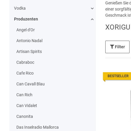
Genießen Sie d
Vodka
einer sorgfält
Geschmack ist.
Produzenten
XORIGU
Angel d'Or
Antonio Nadal
Filter
Artisan Spirits
Cabraboc
Cafe Rico
BESTSELLER
Can Cavall Blau
Can Rich
Can Vidalet
Canonita
Das Inselradio Mallorca