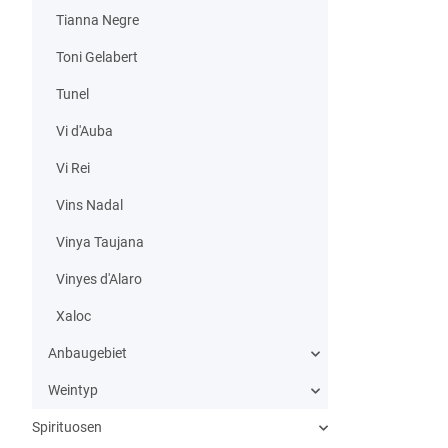
Tianna Negre
Toni Gelabert
Tunel
Vi d'Auba
Vi Rei
Vins Nadal
Vinya Taujana
Vinyes d'Alaro
Xaloc
Anbaugebiet
Weintyp
Spirituosen