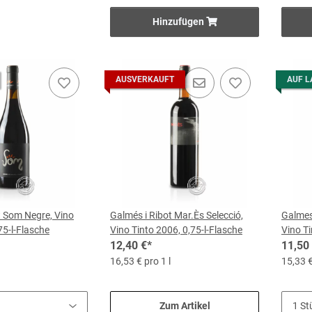
Hinzufügen
 Eigenheiten der Familie Ribot gehört auch eine gewisse innere Unruhe, die
Felde aus, wo er mit uralten autochthonen Arten wie Vinater, Argamussa 
schen nach einer rundum Versiegelung mit Wachs für ein Jahr in der Zist
AUSVERKAUFT
AUF L
Ungewöhnliche scheint Tochter Catalina geerbt zu haben. Als neustes Proje
per Helikopter von jedem beliebigen Punkt der Insel aufgelesen und zu ei
beim letzten Sankt Thomas Fest die "dimonis" nicht fehlen. Als Teufel 
 lang die Weinfelder unsicher.
st ebenfalls ein Angebot, dass sonst nur eine weitere Bodega der Insel ma
der angehende Hobby-Winzer aus der Fülle des Weingartens und wählt d
chlichen Rat steuert der gelernte Sommelier Julio bei.
t Som Negre, Vino
Galmés i Ribot Mar.Ès Selecció,
Galmes
er Geschäftsmann umfliegt eigens zwei, dreimal im Jahr den halben Globu
75-l-Flasche
Vino Tinto 2006, 0,75-l-Flasche
Vino Ti
 vielleicht legt der Asiate den weiten Weg auch deshalb zurück, weil di
12,40 €
*
11,50
nschluss ist bei Galmés i Ribot oft genug inklusive.
16,53 € pro 1 l
15,33 €
Zum Artikel