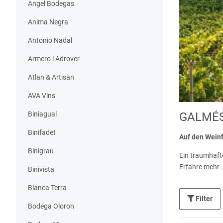
Angel Bodegas
Anima Negra
Antonio Nadal
Armero i Adrover
Atlan & Artisan
AVA Vins
GALMÉS
Biniagual
Binifadet
Auf den Weinf
Binigrau
Ein traumhaft
Lämmchen am sa
Erfahre mehr .
Binivista
Hauses, die so
noch nicht im
Blanca Terra
Filter
Schnell wird a
Bodega Oloron
ein zuverlässi