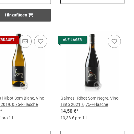
Hinzufügen
ERKAUFT
AUF LAGER
 i Ribot Som Blanc, Vino
Galmes i Ribot Som Negre, Vino
 2019, 0,75-l-Flasche
Tinto 2021, 0,75-l-Flasche
*
14,50 €
*
 pro 1 l
19,33 € pro 1 l