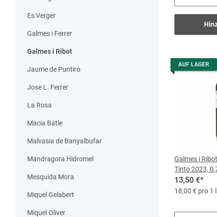
Es Verger
Hin
Galmes i Ferrer
Galmes i Ribot
AUF LAGER
Jaume de Puntiro
Jose L. Ferrer
La Rosa
Macia Batle
Malvasia de Banyalbufar
Galmes i Ribot
Mandragora Hidromel
Tinto 2023, 0,
Mesquida Mora
13,50 €
*
18,00 € pro 1 l
Miquel Gelabert
Miquel Oliver