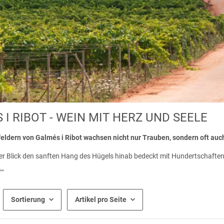
 I RIBOT - WEIN MIT HERZ UND SEELE
eldern von Galmés i Ribot wachsen nicht nur Trauben, sondern oft auc
er Blick den sanften Hang des Hügels hinab bedeckt mit Hundertschaften 
tten Grün. Die ersten Impressionen: Hier bin ich Mensch, hier darf ich s
..
gleich mit warmem Lächeln herbeieilt und ebenso freundlich wie polyglot
 Verständigungsangebot.
Sortierung
Artikel pro Seite
uch der Rest der Belegschaft ins Willkommensritual eingeschlossen: Da i
ger Mitarbeiter“ im Weingarten des Herrn. Etwas später stößt auch Julio