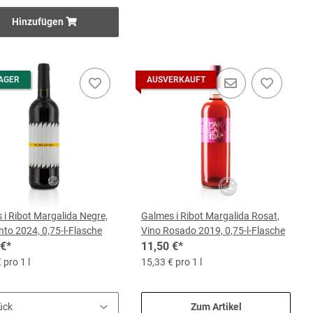
Hinzufügen
 immer wieder zu innovativen Schritten treibt. Die lebt der Vater
oder Valent Blanc experimentiert. Er hat auch schon einmal
erne versenkt.
AGER
AUSVERKAUFT
kt treibt sie die „fliegende Weinprobe“ voran. Dabei wird der
nem guten Tröpfchen direkt vor den Toren des Weinguts abgesetzt.
verkleidete Bewohner aus dem Nachbarort Santa Margalida machten
cht: Die Möglichkeit, sein ganz persönliches Fass zu keltern. Dabei
ie Trauben aus, die seinem Geschmack entgegen kommen.
 i Ribot Margalida Negre,
Galmes i Ribot Margalida Rosat,
s, um bei der Kreation seines persönlichen Roten Pate zu stehen.
nto 2024, 0,75-l-Flasche
Vino Rosado 2019, 0,75-l-Flasche
e Japaner im Ruf stehen, ausgeprägte Familienmenschen zu sein.
 €
*
11,50 €
*
 pro 1 l
15,33 € pro 1 l
Zum Artikel