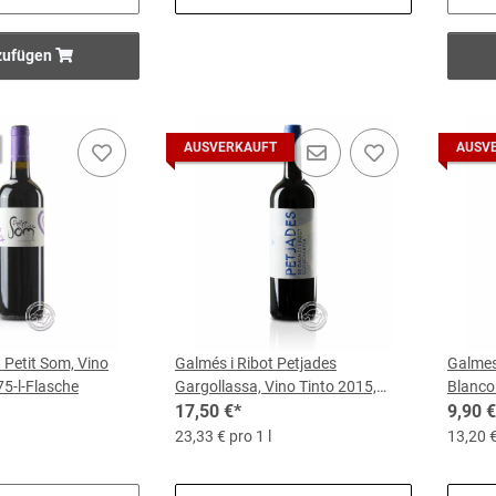
zufügen
AUSVERKAUFT
AUSV
 Petit Som, Vino
Galmés i Ribot Petjades
Galmes
75-l-Flasche
Gargollassa, Vino Tinto 2015,
Blanco
0,75-l-Flasche
17,50 €
*
9,90 €
23,33 € pro 1 l
13,20 €