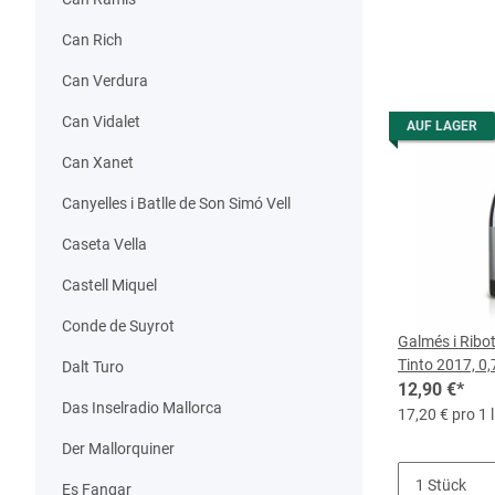
einzufangen“.
Can Rich
Zu den kleinen
eher auf dem 
Can Verdura
einhundert Fla
Can Vidalet
AUF LAGER
Den Sinn fürs 
Can Xanet
Weingenießer 
Canyelles i Batlle de Son Simó Vell
Auch durften 
für eine Nacht
Caseta Vella
Ungewöhnlich i
Castell Miquel
bedient sich 
Kompetenten fa
Conde de Suyrot
Galmés i Ribo
Ein japanisch
Tinto 2017, 0,
Dalt Turo
Doch wer weiß,
12,90 €
*
Denn Familiena
Das Inselradio Mallorca
17,20 € pro 1 l
Der Mallorquiner
Es Fangar