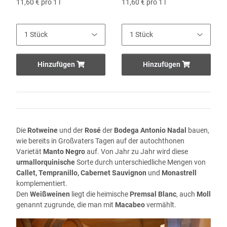
11,60 € pro 1 l
11,60 € pro 1 l
Hinzufügen
Hinzufügen
Die
Rotweine
und der
Rosé
der
Bodega Antonio Nadal
bauen,
wie bereits in Großvaters Tagen auf der autochthonen
Varietät
Manto Negro
auf. Von Jahr zu Jahr wird diese
urmallorquinische
Sorte durch unterschiedliche Mengen von
Callet, Tempranillo, Cabernet Sauvignon
und
Monastrell
komplementiert.
Den
Weißweinen
liegt die heimische
Premsal Blanc
, auch
Moll
genannt zugrunde, die man mit
Macabeo
vermählt.