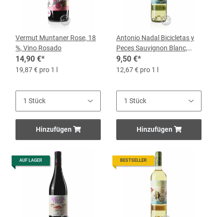
Vermut Muntaner Rose, 18
Antonio Nadal Bicicletas y
%, Vino Rosado
Peces Sauvignon Blanc,
14,90 €
*
Vino Blanco 2024, 0,75-l-
9,50 €
*
Flasche
19,87 € pro 1 l
12,67 € pro 1 l
Hinzufügen
Hinzufügen
AUF LAGER
BESTSELLER