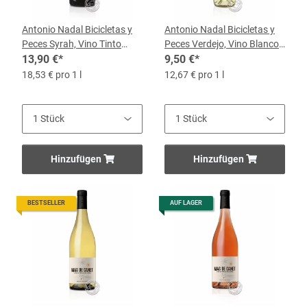
Antonio Nadal Bicicletas y
Antonio Nadal Bicicletas y
Peces Syrah, Vino Tinto
Peces Verdejo, Vino Blanco
2023, 0,75-l-Flasche
13,90 €
*
2024, 0,75-l-Flasche
9,50 €
*
18,53 € pro 1 l
12,67 € pro 1 l
Hinzufügen
Hinzufügen
BESTSELLER
AUF LAGER