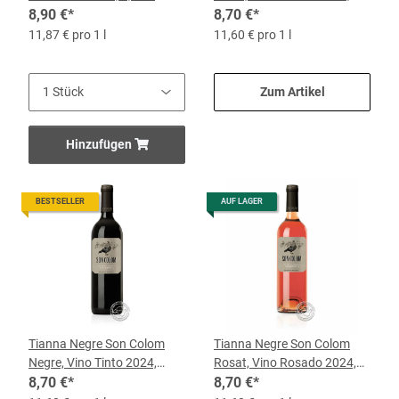
Flasche
8,90 €
*
0,75-l-Flasche
8,70 €
*
11,87 € pro 1 l
11,60 € pro 1 l
Zum Artikel
Hinzufügen
BESTSELLER
AUF LAGER
Tianna Negre Son Colom
Tianna Negre Son Colom
Negre, Vino Tinto 2024,
Rosat, Vino Rosado 2024,
0,75-l-Flasche
8,70 €
*
0,75-l-Flasche
8,70 €
*