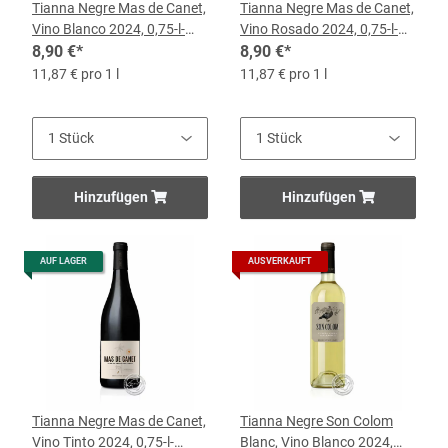
Tianna Negre Mas de Canet,
Tianna Negre Mas de Canet,
Vino Blanco 2024, 0,75-l-
Vino Rosado 2024, 0,75-l-
Flasche
8,90 €
*
Flasche
8,90 €
*
11,87 € pro 1 l
11,87 € pro 1 l
Hinzufügen
Hinzufügen
AUF LAGER
AUSVERKAUFT
Tianna Negre Mas de Canet,
Tianna Negre Son Colom
Vino Tinto 2024, 0,75-l-
Blanc, Vino Blanco 2024,