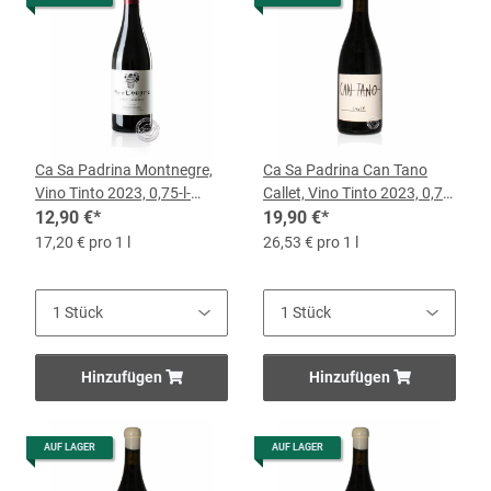
Ca Sa Padrina Montnegre,
Ca Sa Padrina Can Tano
Vino Tinto 2023, 0,75-l-
Callet, Vino Tinto 2023, 0,75-
Flasche
12,90 €
*
l-Flasche
19,90 €
*
17,20 € pro 1 l
26,53 € pro 1 l
Hinzufügen
Hinzufügen
AUF LAGER
AUF LAGER