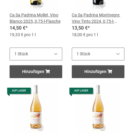
Ca Sa Padrina Mollet, Vino
Ca Sa Padrina Montnegre,
Blanco 2025, 0,75-l-Flasche
Vino Tinto 2024, 0,75-l-
14,50 €
*
Flasche
13,50 €
*
19,33 € pro 1 l
18,00 € pro 1 l
Hinzufügen
Hinzufügen
AUF LAGER
AUF LAGER