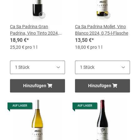
Ca Sa Padrina Gran
Ca Sa Padrina Mollet, Vino
Padrina, Vino Tinto 2024,
Blanco 2024, 0,75-l-Flasche
0,75-l-Flasche
18,90 €
*
13,50 €
*
25,20 € pro 1 l
18,00 € pro 1 l
Hinzufügen
Hinzufügen
AUF LAGER
AUF LAGER