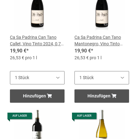
Ca Sa Padrina Can Tano
Ca Sa Padrina Can Tano
Callet, Vino Tinto 2024, 0,75-
Mantonegro, Vino Tinto
l-Flasche
19,90 €
*
2024, 0,75-l-Flasche
19,90 €
*
26,53 € pro 1 l
26,53 € pro 1 l
Hinzufügen
Hinzufügen
AUF LAGER
AUF LAGER