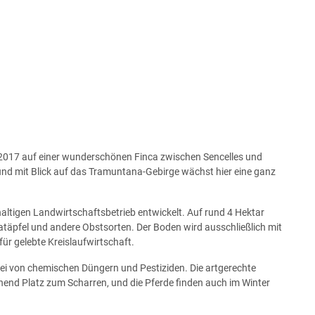
die 2017 auf einer wunderschönen Finca zwischen Sencelles und
d mit Blick auf das Tramuntana-Gebirge wächst hier eine ganz
haltigen Landwirtschaftsbetrieb entwickelt. Auf rund 4 Hektar
täpfel und andere Obstsorten. Der Boden wird ausschließlich mit
ür gelebte Kreislaufwirtschaft.
frei von chemischen Düngern und Pestiziden. Die artgerechte
hend Platz zum Scharren, und die Pferde finden auch im Winter