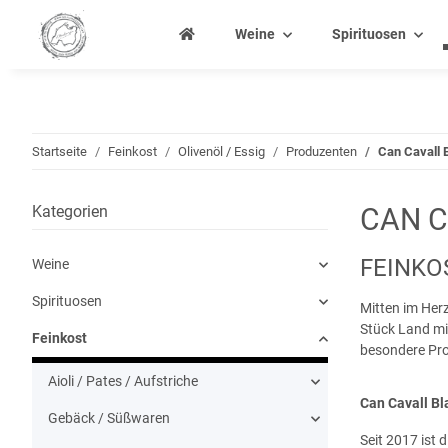
Weine
Spirituosen
Startseite
Feinkost
Olivenöl / Essig
Produzenten
Can Cavall 
Kategorien
CAN C
FEINKO
Weine
Spirituosen
Mitten im Herz
Stück Land mit
Feinkost
besondere Pro
Aioli / Pates / Aufstriche
Can Cavall Bl
Gebäck / Süßwaren
Seit 2017 ist 