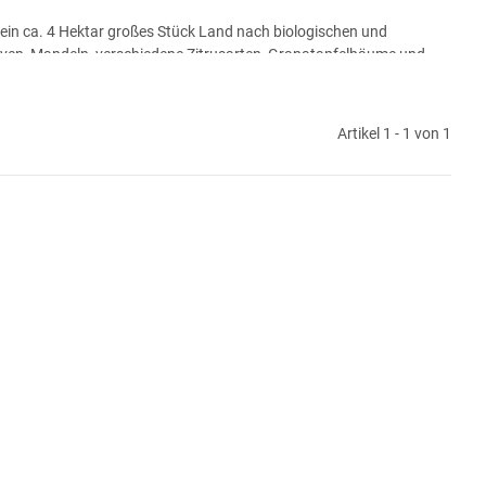
 ein ca. 4 Hektar großes Stück Land nach biologischen und
ven, Mandeln, verschiedene Zitrusarten, Granatapfelbäume und
ofeigenen Pferdemist.
naturverträgliche Bodennutzung. Im Schatten zwischen den Bäumen
Artikel 1 - 1 von 1
ichend frisches Gras zum Weiden.
h eigen entwickelten Rezepten zu besonderen Produkten, die bisher