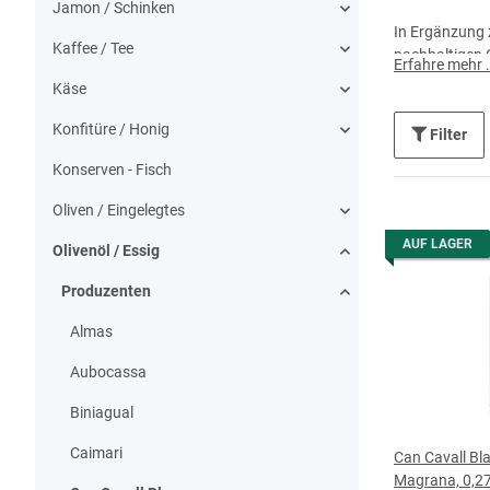
Jamon / Schinken
In Ergänzung 
Kaffee / Tee
nachhaltigen 
Erfahre mehr .
zahlreiche an
Käse
Besonders gro
Konfitüre / Honig
Filter
ist reichlich 
Konserven - Fisch
Zusammen mit 
nur im Direktv
Oliven / Eingelegtes
AUF LAGER
Olivenöl / Essig
Produzenten
Almas
Aubocassa
Biniagual
Caimari
Can Cavall Bl
Magrana, 0,27