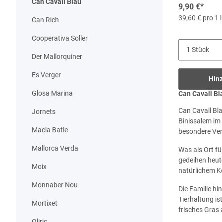
Can Cavall Blau
9,90 €
*
39,60 € pro 1 l
Can Rich
Cooperativa Soller
Der Mallorquiner
Es Verger
Hin
Glosa Marina
Can Cavall Bl
Can Cavall Bla
Jornets
Binissalem im
Macia Batle
besondere Ver
Mallorca Verda
Was als Ort fü
gedeihen heut
Moix
natürlichem K
Monnaber Nou
Die Familie hi
Tierhaltung i
Mortixet
frisches Gras 
Oliric