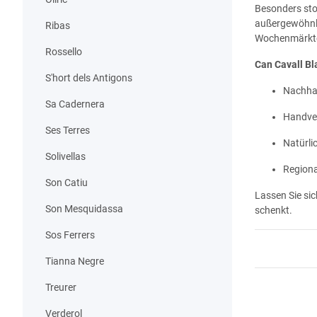
Besonders sto
außergewöhnli
Ribas
Wochenmärkten 
Rossello
Can Cavall Bla
S'hort dels Antigons
Nachhal
Sa Cadernera
Handver
Ses Terres
Natürli
Solivellas
Regiona
Son Catiu
Lassen Sie sic
Son Mesquidassa
schenkt.
Sos Ferrers
Tianna Negre
Treurer
Verderol