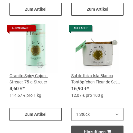
Zum Artikel
Zum Artikel
AUSVERKAUFT
AUF LAGER
Granito Spicy Cajun -
Sal de Ibiza Isla Blanca
Streuer, 75-g-Streuer
Tontöpfchen Fleur de Sel,
8,60 €
*
140-g-Topf
16,90 €
*
114,67 € pro 1 kg
12,07 € pro 100 g
Zum Artikel
Hinzufügen