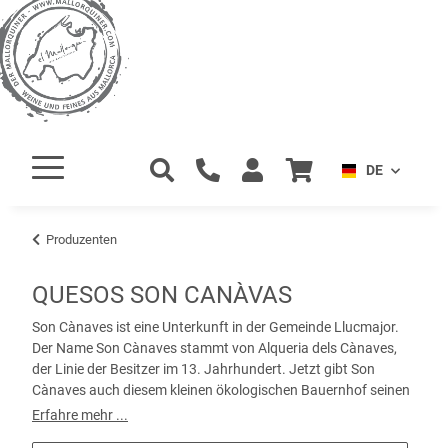
DE
Produzenten
QUESOS SON CANÀVAS
Son Cànaves ist eine Unterkunft in der Gemeinde Llucmajor.
Der Name Son Cànaves stammt von Alqueria dels Cànaves,
der Linie der Besitzer im 13. Jahrhundert. Jetzt gibt Son
Cànaves auch diesem kleinen ökologischen Bauernhof seinen
Namen.
Erfahre mehr ...
Der Familienbetrieb entstand aus dem Wunsch und der