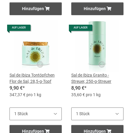
Hinzufügen
Hinzufügen
AUF LAGER
AUF LAGER
Sal de Ibiza Tontöpfchen
Sal de Ibiza Granito -
Flor de Sal, 28,5-g-Topf
Streuer, 250-g-Streuer
9,90 €
*
8,90 €
*
347,37 € pro 1 kg
35,60 € pro 1 kg
Hinzufügen
Hinzufügen