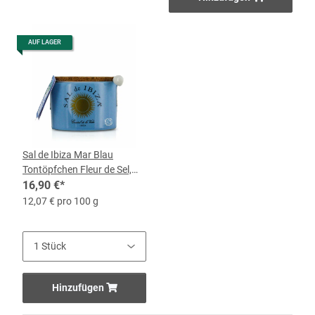
AUF LAGER
Sal de Ibiza Mar Blau
Tontöpfchen Fleur de Sel,
140-g-Topf
16,90 €
*
12,07 € pro 100 g
Hinzufügen