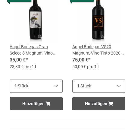
Angel Bodegas Gran
Angel Bodegas VS20
Selecció Magnum, Vino
Magnum, Vino Tinto 2020,
Tinto 2020, 1,5-l-Flasche
35,00 €
*
1,5-l-Flasche
75,00 €
*
23,33 € pro 1 l
50,00 € pro 1 l
Hinzufügen
Hinzufügen