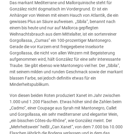
Das markant Mediterrane und Mallorquinische steht für
ökologisch, doch bei Can Xanet wird nur in die Chemie-Kiste
González nicht dogmatisch im Vordergrund. Er ist ein
gegriffen, wenn es nicht anders geht. Handlese ist
Anhänger von Weinen mit einem Hauch von Atlantik, die ein
selbstverständlich, und der Blick auf die Bucht von Pollença
gewisses Plus an Säure aufweisen. „Sibila“, benannt nach
bedient auch das romantische Gemüt. Eine kleine, aber feine
einem bis heute und nur auf Mallorca gepflegten
Bodega, die man im Auge behalten sollte.
Weihnachtsbrauch aus dem Mittelalter, ist ein sortenreiner
Gorgollassa, „Cumas“ ein 100-prozentiger Mantonegro.
Gerade die vor Kurzem erst freigegebene Inselsorte
Gorgollassa, die nicht von allen Winzern mit Begeisterung
aufgenommen wird, hält González für eine sehr interessante
Traube. Sie gibt ebenso wie Mantonegro viel her. Der „Sibila“,
mit seinem milden und runden Geschmack sowie der markant
blassen Farbe, sei jedoch definitiv etwas für ein
Minderheitspublikum.
Von diesen beiden Roten produziert Xanet im Jahr zwischen
1.000 und 1.200 Flaschen. Etwas höher sind die Zahlen beim
„Cadmo“, einer Coupage aus Syrah mit Mantonegro, Callet
und Gorgollassa, ein sehr mediterraner und eleganter Wein,
„ein bisschen Côtes-du-Rhône“, wie González meint. Der
„Mehrheitswein“ heißt „Can Xanet“, von dem 7.000 bis 10.000
Flaschen jährlich die Bodega verlassen und in dem das