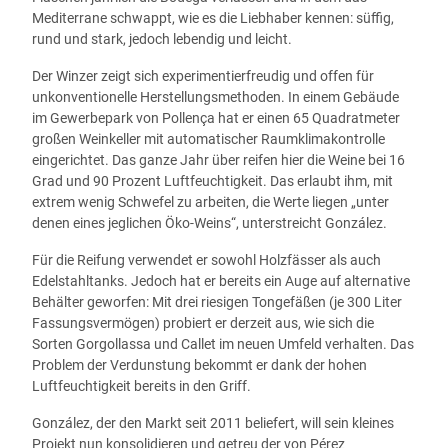
Mediterrane schwappt, wie es die Liebhaber kennen: süffig,
rund und stark, jedoch lebendig und leicht.
Der Winzer zeigt sich experimentierfreudig und offen für
unkonventionelle Herstellungsmethoden. In einem Gebäude
im Gewerbepark von Pollença hat er einen 65 Quadratmeter
großen Weinkeller mit automatischer Raumklimakontrolle
eingerichtet. Das ganze Jahr über reifen hier die Weine bei 16
Grad und 90 Prozent Luftfeuchtigkeit. Das erlaubt ihm, mit
extrem wenig Schwefel zu arbeiten, die Werte liegen „unter
denen eines jeglichen Öko-Weins“, unterstreicht González.
Für die Reifung verwendet er sowohl Holzfässer als auch
Edelstahltanks. Jedoch hat er bereits ein Auge auf alternative
Behälter geworfen: Mit drei riesigen Tongefäßen (je 300 Liter
Fassungsvermögen) probiert er derzeit aus, wie sich die
Sorten Gorgollassa und Callet im neuen Umfeld verhalten. Das
Problem der Verdunstung bekommt er dank der hohen
Luftfeuchtigkeit bereits in den Griff.
González, der den Markt seit 2011 beliefert, will sein kleines
Projekt nun konsolidieren und getreu der von Pérez