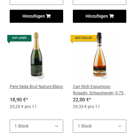
Hinzufügen
Hinzufügen
AUF LAGER
BESTSELLER
Pere Seda Brut Nature Blanc
Can Rich Espumoso
Rosado, Schaumwein, 0,75-
18,90 €
*
l-Flasche
22,00 €
*
25,20 € pro 1 l
29,33 € pro 1 l