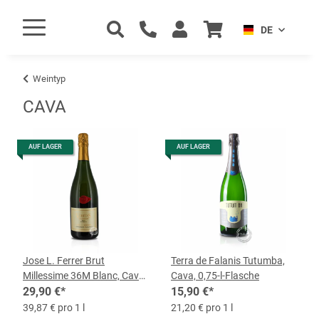
DE
Weintyp
CAVA
AUF LAGER
AUF LAGER
Jose L. Ferrer Brut
Terra de Falanis Tutumba,
Millessime 36M Blanc, Cava,
Cava, 0,75-l-Flasche
0,75-l-Flasche
29,90 €
*
15,90 €
*
39,87 € pro 1 l
21,20 € pro 1 l