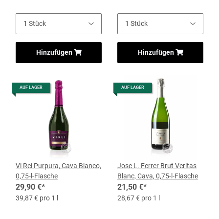
Hinzufügen
Hinzufügen
AUF LAGER
AUF LAGER
Vi Rei Purpura, Cava Blanco,
Jose L. Ferrer Brut Veritas
0,75-l-Flasche
Blanc, Cava, 0,75-l-Flasche
29,90 €
*
21,50 €
*
39,87 € pro 1 l
28,67 € pro 1 l