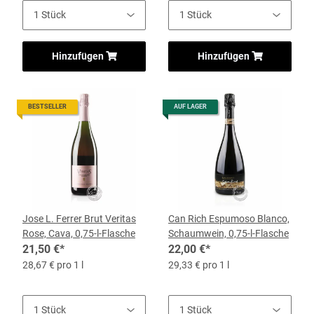
Hinzufügen
Hinzufügen
BESTSELLER
AUF LAGER
Jose L. Ferrer Brut Veritas
Can Rich Espumoso Blanco,
Rose, Cava, 0,75-l-Flasche
Schaumwein, 0,75-l-Flasche
21,50 €
*
22,00 €
*
28,67 € pro 1 l
29,33 € pro 1 l