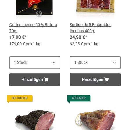
Guillen Iberico 50 % Bellota
Surtido de 5 Embutidos
70g.
Ibericos 400g.
17,90 €
*
24,90 €
*
179,00 € pro 1 kg
62,25 € pro 1 kg
Hinzufügen
Hinzufügen
BESTSELLER
AUF LAGER