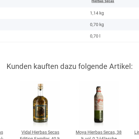
Hierbas Secas
1,14 kg
0,70
kg
0,70 l
Kunden kauften dazu folgende Artikel:
as
Vidal Hierbas Secas
Moya Hierbas Secas, 38
Li
l-
Edition Familiar, 40 %,
% vol, 0,7-l-Flasche