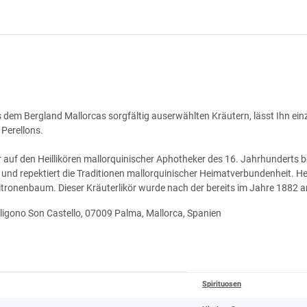
s dem Bergland Mallorcas sorgfältig auserwählten Kräutern, lässt Ihn ei
s Perellons.
r auf den Heillikören mallorquinischer Aphotheker des 16. Jahrhunderts b
te und repektiert die Traditionen mallorquinischer Heimatverbundenheit. 
Zitronenbaum. Dieser Kräuterlikör wurde nach der bereits im Jahre 1882
Poligono Son Castello, 07009 Palma, Mallorca, Spanien
Spirituosen