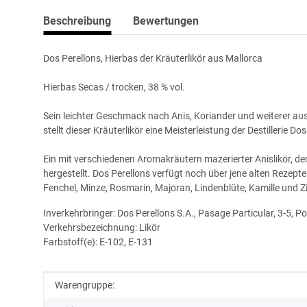
Beschreibung
Bewertungen
Dos Perellons, Hierbas der Kräuterlikör aus Mallorca
Hierbas Secas / trocken, 38 % vol.
Sein leichter Geschmack nach Anis, Koriander und weiterer au
stellt dieser Kräuterlikör eine Meisterleistung der Destillerie Do
Ein mit verschiedenen Aromakräutern mazerierter Anislikör, de
hergestellt. Dos Perellons verfügt noch über jene alten Rezep
Fenchel, Minze, Rosmarin, Majoran, Lindenblüte, Kamille und 
Inverkehrbringer: Dos Perellons S.A., Pasage Particular, 3-5, 
Verkehrsbezeichnung:
Likör
Farbstoff(e): E-102, E-131
Produkteigenschaft
Wert
Warengruppe: