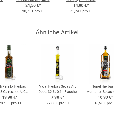
0,7-l-Flasche
21,50 €
*
14,90 €
*
30,71 € pro 1 l
21,29 € pro 1 l
Ähnliche Artikel
i Perello Hierbas
Vidal Hierbas Secas Art
Tunel Hierbas
3 Caires, 44 %, 0,7-
Deco, 32 %, 0,1-l-Flasche
Muntaner Secas 4
19,90 €
l-Flasche
*
7,90 €
*
18,90 €
l-Flasche
*
28,43 € pro 1 l
79,00 € pro 1 l
18,90 € pro 1