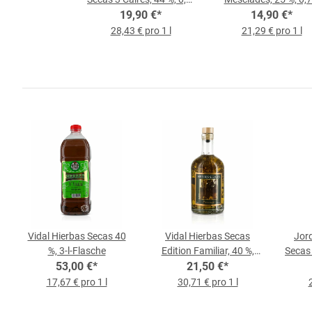
19,90 €
l-Flasche
*
14,90 €
Flasche
*
28,43 € pro 1 l
21,29 € pro 1 l
Vidal Hierbas Secas 40
Vidal Hierbas Secas
Jord
%, 3-l-Flasche
Edition Familiar, 40 %,
Secas 
53,00 €
*
0,7-l-Flasche
21,50 €
*
17,67 € pro 1 l
30,71 € pro 1 l