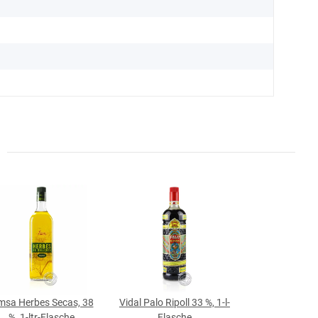
msa Herbes Secas, 38
Vidal Palo Ripoll 33 %, 1-l-
%, 1-ltr-Flasche
Flasche