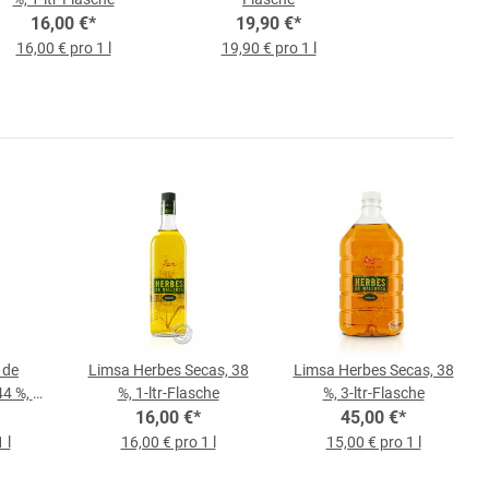
16,00 €
*
19,90 €
*
16,00 € pro 1 l
19,90 € pro 1 l
 de
Limsa Herbes Secas, 38
Limsa Herbes Secas, 38
4 %, 1-
%, 1-ltr-Flasche
%, 3-ltr-Flasche
16,00 €
*
45,00 €
*
 l
16,00 € pro 1 l
15,00 € pro 1 l