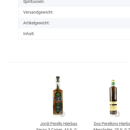
Spirituosen:
Versandgewicht:
Artikelgewicht:
Inhalt:
Jordi Perello Hierbas
Dos Perellons Hierb
Secas 3 Caires, 44 %, 0,7-
Mesclades, 25 %, 0,7-