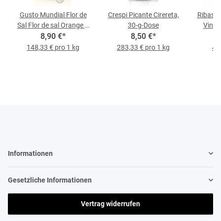
Gusto Mundial Flor de
Crespi Picante Cirereta,
Ribas Si
Sal Flor de sal Orange &
30-g-Dose
Vino T
Chili, 60-g-Dose
8,90 €
*
8,50 €
*
2
148,33 € pro 1 kg
283,33 € pro 1 kg
45,
Informationen
Gesetzliche Informationen
Vertrag widerrufen