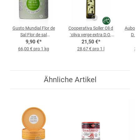
Gusto Mundial Flor de
Cooperativa Soller Oli d
Aubocas
Sal Flor de sal
´oliva verge extra D.O.,
D.O.,
mediterránea, 150-g-
9,90 €
*
0,75-l-Flasche
21,50 €
*
Dose
66,00 € pro 1 kg
28,67 € pro 1 l
37,
Ähnliche Artikel