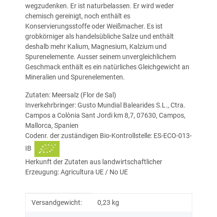
wegzudenken. Er ist naturbelassen. Er wird weder
chemisch gereinigt, noch enthält es
Konservierungsstoffe oder Weißmacher. Es ist
grobkörniger als handelsübliche Salze und enthält
deshalb mehr Kalium, Magnesium, Kalzium und
Spurenelemente.
Ausser seinem unvergleichlichem
Geschmack enthält es ein natürliches Gleichgewicht an
Mineralien und Spurenelementen.
Zutaten: Meersalz (Flor de Sal)
Inverkehrbringer: Gusto Mundial Balearides S.L., Ctra.
Campos a Colònia Sant Jordi km 8,7, 07630, Campos,
Mallorca, Spanien
Codenr. der zuständigen Bio-Kontrollstelle: ES-ECO-013-
IB
Herkunft der Zutaten aus landwirtschaftlicher
Erzeugung: Agricultura UE / No UE
Produkteigenschaft
Wert
Versandgewicht:
0,23 kg