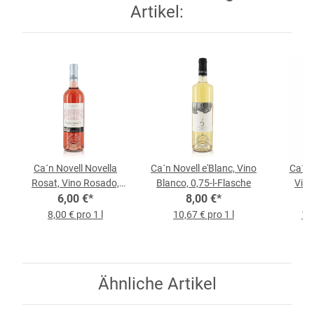
Artikel:
Ca´n Novell Novella
Ca´n Novell e'Blanc, Vino
Ca´n 
Rosat, Vino Rosado,
Blanco, 0,75-l-Flasche
Vino
0,75-l-Flasche
6,00 €
*
8,00 €
*
8,00 € pro 1 l
10,67 € pro 1 l
12,
Ähnliche Artikel