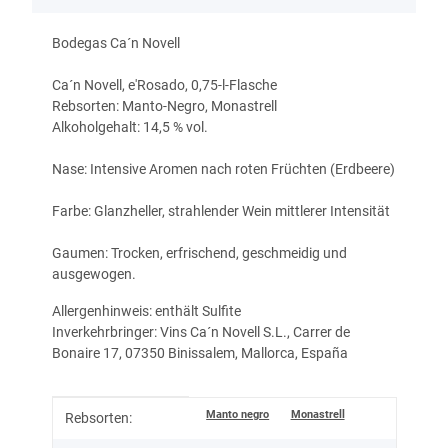
Bodegas Ca´n Novell
Ca´n Novell, e'Rosado, 0,75-l-Flasche
Rebsorten: Manto-Negro, Monastrell
Alkoholgehalt: 14,5 % vol.
Nase: Intensive Aromen nach roten Früchten (Erdbeere)
Farbe: Glanzheller, strahlender Wein mittlerer Intensität
Gaumen: Trocken, erfrischend, geschmeidig und
ausgewogen.
Allergenhinweis: enthält Sulfite
Inverkehrbringer: Vins Ca´n Novell S.L., Carrer de
Bonaire 17, 07350 Binissalem, Mallorca, España
Produkteigenschaft
Wert
Manto negro
Monastrell
Rebsorten: