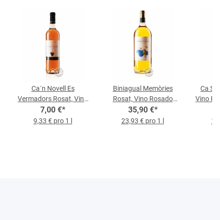
Ca´n Novell Es
Biniagual Memòries
Ca Sa 
Vermadors Rosat, Vino
Rosat, Vino Rosado
Vino Ro
Rosado 0,75-l-Flasche
7,00 €
*
2022, 1,5-l-Flasche
35,90 €
*
9,33 € pro 1 l
23,93 € pro 1 l
15,