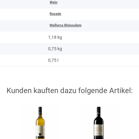
Wein
Rosado
Mallorca Binissalem
1,18 kg
0,75
kg
0,75 l
Kunden kauften dazu folgende Artikel: