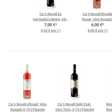
Ca´n Novell Es
Ca´n Novell Novell
Vermadors Negre, Vino
Rosat, Vino Rosado
Tinto, 0,75-l-Flasche
7,00 €
*
0,75-l-Flasche
6,00 €
*
9,33 € pro 1 l
8,00 € pro 1 l
Ca´n Novell e'Rosat, Vino
Ca´n Novell Deliri Dolc,
Bin
Rosado 0,75-l-Flasche
Vino Tinto, 0,75-l-Flasche
Ros