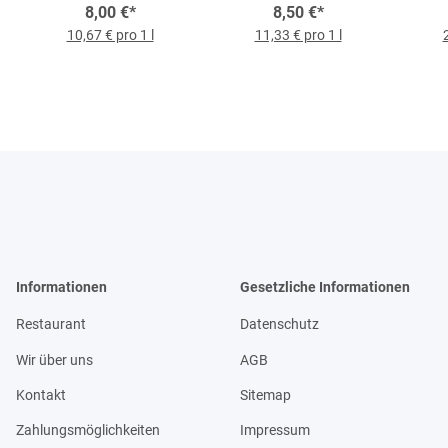
8,00 €
*
8,50 €
*
202
10,67 € pro 1 l
11,33 € pro 1 l
Informationen
Gesetzliche Informationen
Restaurant
Datenschutz
Wir über uns
AGB
Kontakt
Sitemap
Zahlungsmöglichkeiten
Impressum