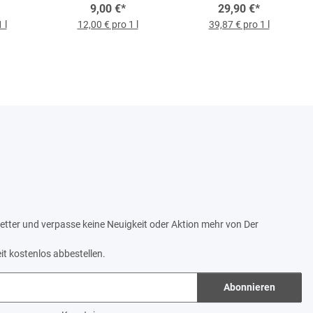
75-l-
9,00 €
*
2023, 0,75-l-Flasche
29,90 €
*
 l
12,00 € pro 1 l
39,87 € pro 1 l
tter und verpasse keine Neuigkeit oder Aktion mehr von Der
it kostenlos abbestellen.
Abonnieren