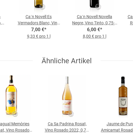
a
Ca´n Novell Es
Ca´n Novell Novella
Ca´
,
Vermadors Blanc, Vino
Negre, Vino Tinto, 0,75-l-
R
Blanco, 0,75-l-Flasche
7,00 €
*
6,00 €
Flasche
*
9,33 € pro 1 l
8,00 € pro 1 l
Ähnliche Artikel
iagual Memòries
Ca Sa Padrina Rosat,
Jaume de Pun
at, Vino Rosado
Vino Rosado 2022, 0,75-
Amicamat Rosado