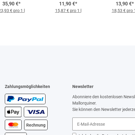
2, 1,5-l-Flasche
35,90 €
*
11,90 €
l-Flasche
*
Rosado 2022, 0,
13,90 €
*
Flasche
23,93 € pro 1 l
15,87 € pro 1 l
18,53 € pro 1
Zahlungsmöglichkeiten
Newsletter
Abonniere den kostenlosen Newsle
Mallorquiner.
Sie können den Newsletter jederze
Rechnung