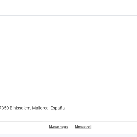
 07350 Binissalem, Mallorca, España
Manto negro
Monastrell