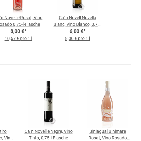
n Novell e'Rosat, Vino
Ca´n Novell Novella
osado 0,75-l-Flasche
Blanc, Vino Blanco, 0,75-
8,00 €
*
l-Flasche
6,00 €
*
10,67 € pro 1 l
8,00 € pro 1 l
tiro
Ca´n Novell e'Negre, Vino
Biniagual Binimare
, Vino
Tinto, 0,75-l-Flasche
Rosat, Vino Rosado