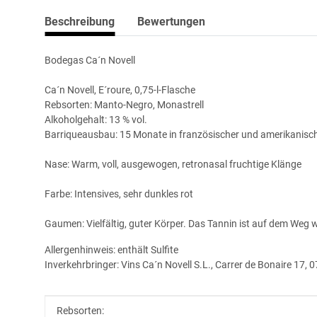
Beschreibung
Bewertungen
Bodegas Ca´n Novell
Ca´n Novell, E´roure, 0,75-l-Flasche
Rebsorten: Manto-Negro, Monastrell
Alkoholgehalt: 13 % vol.
Barriqueausbau: 15 Monate in französischer und amerikanisc
Nase: Warm, voll, ausgewogen, retronasal fruchtige Klänge
Farbe: Intensives, sehr dunkles rot
Gaumen: Vielfältig, guter Körper. Das Tannin ist auf dem Weg
Allergenhinweis: enthält Sulfite
Inverkehrbringer: Vins Ca´n Novell S.L., Carrer de Bonaire 17,
Produkteigenschaft
Wert
Rebsorten: