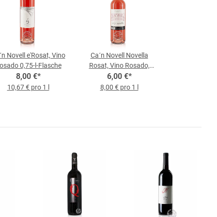
n Novell e'Rosat, Vino
Ca´n Novell Novella
osado 0,75-l-Flasche
Rosat, Vino Rosado,
8,00 €
*
0,75-l-Flasche
6,00 €
*
10,67 € pro 1 l
8,00 € pro 1 l