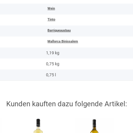
Wein
Tinto
Barriqueausbau
Mallorca Binissalem
1,19 kg
0,75
kg
0,75 l
Kunden kauften dazu folgende Artikel: