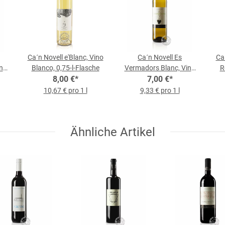
Ca´n Novell e'Blanc, Vino
Ca´n Novell Es
Ca´
no
Blanco, 0,75-l-Flasche
Vermadors Blanc, Vino
R
e
8,00 €
*
Blanco, 0,75-l-Flasche
7,00 €
*
10,67 € pro 1 l
9,33 € pro 1 l
Ähnliche Artikel