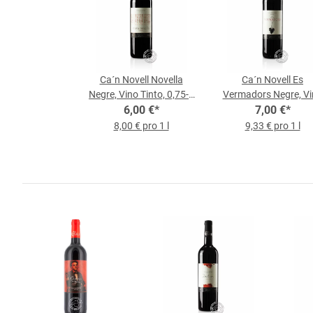
Ca´n Novell Novella
Ca´n Novell Es
Negre, Vino Tinto, 0,75-l-
Vermadors Negre, Vi
6,00 €
Flasche
*
Tinto, 0,75-l-Flasch
7,00 €
*
8,00 € pro 1 l
9,33 € pro 1 l