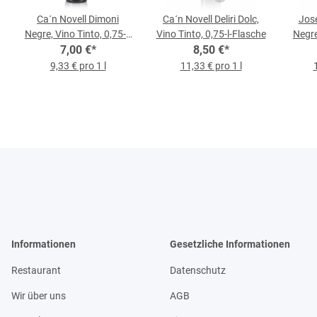
Ca´n Novell Dimoni
Ca´n Novell Deliri Dolc,
Jose
Negre, Vino Tinto, 0,75-l-
Vino Tinto, 0,75-l-Flasche
Negre
7,00 €
Flasche
*
8,50 €
*
9,33 € pro 1 l
11,33 € pro 1 l
Informationen
Gesetzliche Informationen
Restaurant
Datenschutz
Wir über uns
AGB