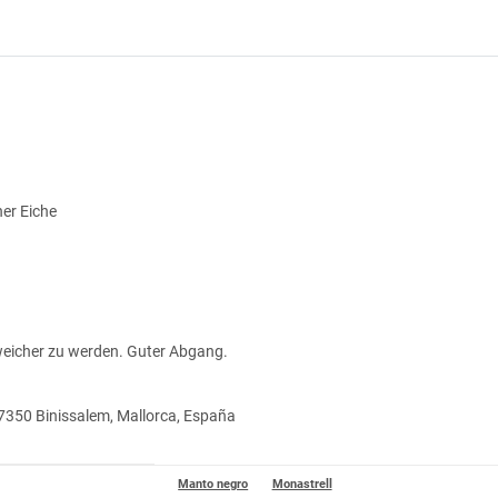
her Eiche
 weicher zu werden. Guter Abgang.
 07350 Binissalem, Mallorca, España
Manto negro
Monastrell