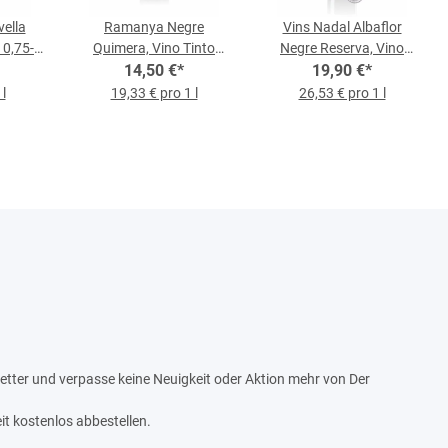
vella
Ramanya Negre
Vins Nadal Albaflor
 0,75-l-
Quimera, Vino Tinto
Negre Reserva, Vino
2023, 075-l-Flasche
14,50 €
*
Tinto 2016, 0,75-l-
19,90 €
*
Flasche
l
19,33 € pro 1 l
26,53 € pro 1 l
tter und verpasse keine Neuigkeit oder Aktion mehr von Der
it kostenlos abbestellen.