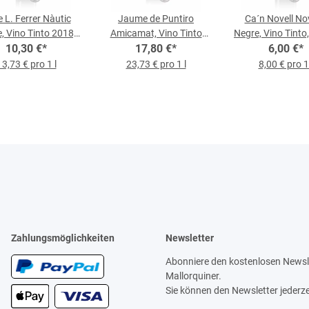
 L. Ferrer Nàutic
Jaume de Puntiro
Ca´n Novell No
, Vino Tinto 2018,
Amicamat, Vino Tinto
Negre, Vino Tinto,
0,75-l-Flasche
10,30 €
*
2021, 0,75-l-Flasche
17,80 €
*
6,00 €
Flasche
*
13,73 € pro 1 l
23,73 € pro 1 l
8,00 € pro 1 
Zahlungsmöglichkeiten
Newsletter
Abonniere den kostenlosen Newsle
Mallorquiner.
Sie können den Newsletter jederze