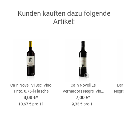
Kunden kauften dazu folgende
Artikel:
Ca´n Novell Vi Sec, Vino
Ca´n Novell Es
Der Ma
Tinto, 0,75-l-Flasche
Vermadors Negre, Vino
Negre, V
8,00 €
*
Tinto, 0,75-l-Flasche
7,00 €
*
10,67 € pro 1 l
9,33 € pro 1 l
11,