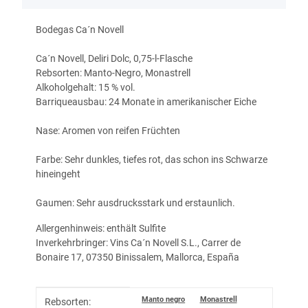
Bodegas Ca´n Novell
Ca´n Novell, Deliri Dolc, 0,75-l-Flasche
Rebsorten: Manto-Negro, Monastrell
Alkoholgehalt: 15 % vol.
Barriqueausbau: 24 Monate in amerikanischer Eiche
Nase: Aromen von reifen Früchten
Farbe: Sehr dunkles, tiefes rot, das schon ins Schwarze
hineingeht
Gaumen: Sehr ausdrucksstark und erstaunlich.
Allergenhinweis: enthält Sulfite
Inverkehrbringer: Vins Ca´n Novell S.L., Carrer de
Bonaire 17, 07350 Binissalem, Mallorca, España
Produkteigenschaft
Wert
Manto negro
Monastrell
Rebsorten: