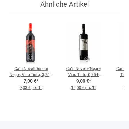
Ähnliche Artikel
Ca´n Novell Dimoni
Ca´n Novell e'Negre,
Can Ra
Negre, Vino Tinto, 0,75-l-
Vino Tinto, 0,75-l-
Tinto
7,00 €
Flasche
*
9,00 €
Flasche
*
9,33 € pro 1 l
12,00 € pro 1 l
19,