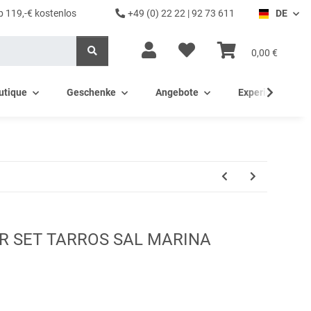
b 119,-€ kostenlos
+49 (0) 22 22 | 92 73 611
DE
0,00 €
utique
Geschenke
Angebote
Experience - Ev
R SET TARROS SAL MARINA