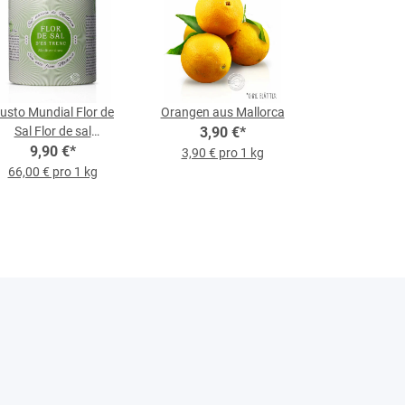
usto Mundial Flor de
Orangen aus Mallorca
Sal Flor de sal
3,90 €
*
editerránea, 150-g-
9,90 €
*
3,90 € pro 1 kg
Dose
66,00 € pro 1 kg