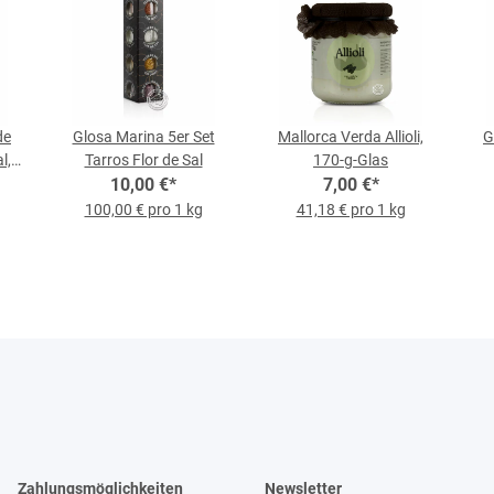
de
Glosa Marina 5er Set
Mallorca Verda Allioli,
G
l,
Tarros Flor de Sal
170-g-Glas
10,00 €
*
7,00 €
*
m
100,00 € pro 1 kg
41,18 € pro 1 kg
Zahlungsmöglichkeiten
Newsletter