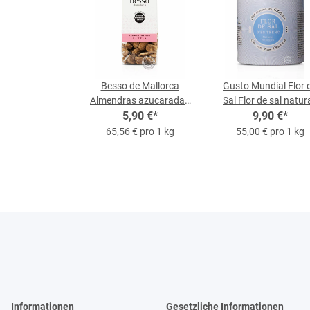
Besso de Mallorca
Gusto Mundial Flor 
Almendras azucaradas
Sal Flor de sal natura
con Canela, 90-g-Beutel
5,90 €
*
180-g-Dose
9,90 €
*
65,56 € pro 1 kg
55,00 € pro 1 kg
Informationen
Gesetzliche Informationen