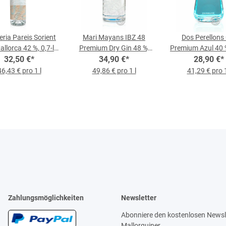
leria Pareis Sorient
Mari Mayans IBZ 48
Dos Perellons
allorca 42 %, 0,7-l-
Premium Dry Gin 48 %,
Premium Azul 40 %,
32,50 €
Flasche
*
0,7-l-Flasche
34,90 €
*
28,90 €
Flasche
*
46,43 € pro 1 l
49,86 € pro 1 l
41,29 € pro 1
Zahlungsmöglichkeiten
Newsletter
Abonniere den kostenlosen Newsle
Mallorquiner.