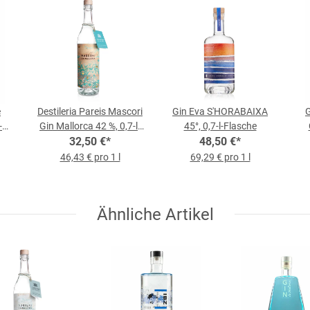
e
Destileria Pareis Mascori
Gin Eva S'HORABAIXA
G
-
Gin Mallorca 42 %, 0,7-l-
45°, 0,7-l-Flasche
32,50 €
Flasche
*
48,50 €
*
46,43 € pro 1 l
69,29 € pro 1 l
Ähnliche Artikel