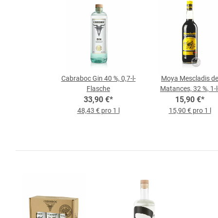
Cabraboc Gin 40 %, 0,7-l-
Moya Mescladis d
Flasche
Matances, 32 %, 1-l
33,90 €
*
15,90 €
Flasche
*
48,43 € pro 1 l
15,90 € pro 1 l