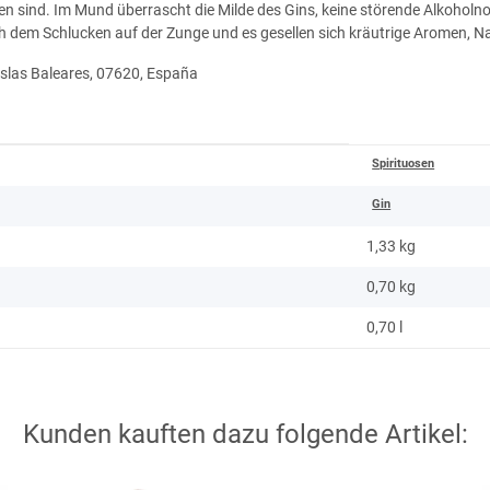
iben sind. Im Mund überrascht die Milde des Gins, keine störende Alkoholn
h dem Schlucken auf der Zunge und es gesellen sich kräutrige Aromen, Na
Islas Baleares, 07620
, España
Spirituosen
Gin
1,33 kg
0,70
kg
0,70 l
Kunden kauften dazu folgende Artikel: