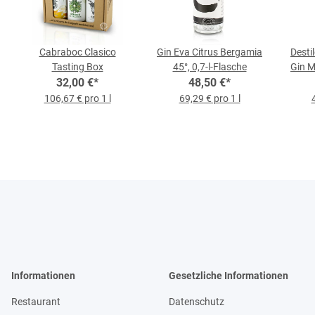
Cabraboc Clasico
Gin Eva Citrus Bergamia
Desti
Tasting Box
45°, 0,7-l-Flasche
Gin M
32,00 €
*
48,50 €
*
106,67 € pro 1 l
69,29 € pro 1 l
Informationen
Gesetzliche Informationen
Restaurant
Datenschutz