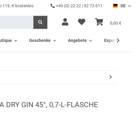
b 119,-€ kostenlos
+49 (0) 22 22 | 92 73 611
DE
0,00 €
utique
Geschenke
Angebote
Experience - Ev
 DRY GIN 45°, 0,7-L-FLASCHE