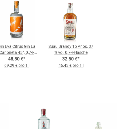
in Eva Citrus Gin La
Suau Brandy 15 Anos, 37
Canoneta 45°, 0,7-l-
% vol, 0,7-l-Flasche
48,50 €
Flasche
*
32,50 €
*
69,29 € pro 1 l
46,43 € pro 1 l