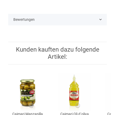
Bewertungen
Kunden kauften dazu folgende
Artikel:
Caimari Manzanilla
Caimari Oli d´oliva
Caima