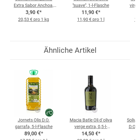
Extra Sabor Anchoa,
"suave", 1-l-Flasche
virge
190-g-Glas
3,90 €
*
11,90 €
*
20,53 € pro 1 kg
11,90 € pro 1 l
18,
Ähnliche Artikel
Jornets Olis D.O.
Macia Batle Oli d´oliva
Solivel
garrafa, 5-l-Flasche
verge extra, 0,5-l-
D.O. L
89,00 €
*
14,50 €
Flasche
*