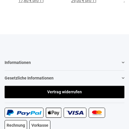
17,80 € pro 1 l
29,00 € pro 1 l
37,
Informationen
Gesetzliche Informationen
Vertrag widerrufen
Rechnung
Vorkasse