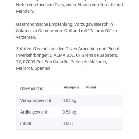
Noten von frischem Gras, einem Hauch von Tomate und
Mandeln.
Gastronomische Empfehlung: Vorzugsweise roh in
Salaten, zu Gemüse vom Grill und mit "Pa amb Oli" zu
verzehren.
Zutaten: Olivenöl aus den Oliven Arbequina und Picual
Inverkehrbringer: DIALMA S.A., C/ Gremi de Sabaters,
72, 07009 Pol. Son Castello, Palma de Mallorca,
Mallorca, Spanien
Produkteigenschaft
Wert
Arbequina
Picual
Olivensorte:
Versandgewicht:
0,54 kg
Artikelgewicht:
0,50
kg
Inhalt:
0,50 l