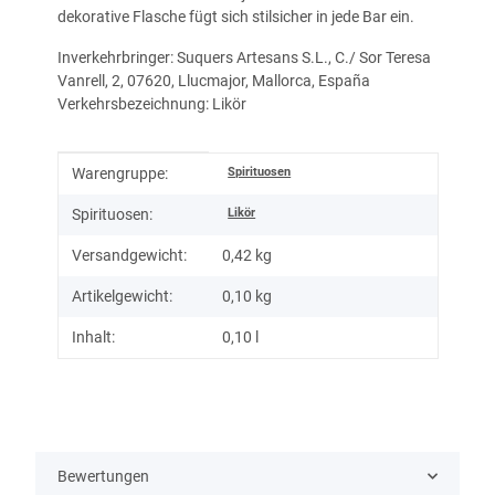
dekorative Flasche fügt sich stilsicher in jede Bar ein.
Inverkehrbringer: Suquers Artesans S.L., C./ Sor Teresa
Vanrell, 2, 07620, Llucmajor, Mallorca, España
Verkehrsbezeichnung: Likör
Produkteigenschaft
Wert
Spirituosen
Warengruppe:
Likör
Spirituosen:
Versandgewicht:
0,42 kg
Artikelgewicht:
0,10
kg
Inhalt:
0,10 l
Bewertungen