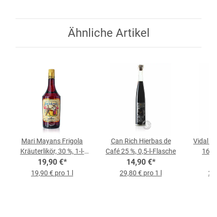
Ähnliche Artikel
Mari Mayans Frigola
Can Rich Hierbas de
Vidal C
Kräuterlikör, 30 %, 1-l-
Café 25 %, 0,5-l-Flasche
16 %,
19,90 €
Flasche
*
14,90 €
*
19,90 € pro 1 l
29,80 € pro 1 l
29,