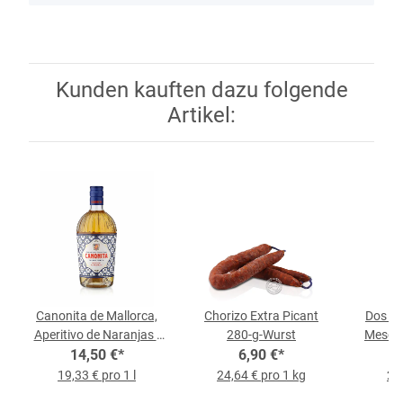
Kunden kauften dazu folgende
Artikel:
Canonita de Mallorca,
Chorizo Extra Picant
Dos Pe
Aperitivo de Naranjas -
280-g-Wurst
Mesclad
Orangen-Likör, 18 % vol,
14,50 €
*
6,90 €
*
0,75-l-Flasche
19,33 € pro 1 l
24,64 € pro 1 kg
21,