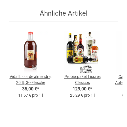
Ähnliche Artikel
Vidal Licor de almendra,
Probierpaket Licores
Cabr
20 %, 3-l-Flasche
Clasicos
Autent
35,00 €
*
129,00 €
*
%, 
11,67 € pro 1 l
25,29 € pro 1 l
65,