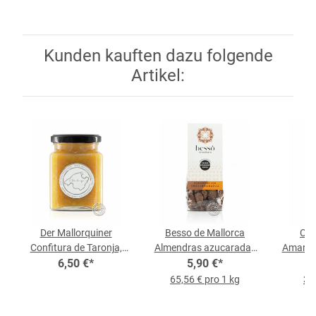
Kunden kauften dazu folgende
Artikel:
Der Mallorquiner
Besso de Mallorca
Can
Confitura de Taronja,
Almendras azucaradas
Amargero 
6,50 €
klein
*
con Chocolate y
5,90 €
*
Naranja, 90-g-Beutel
65,56 € pro 1 kg
36,