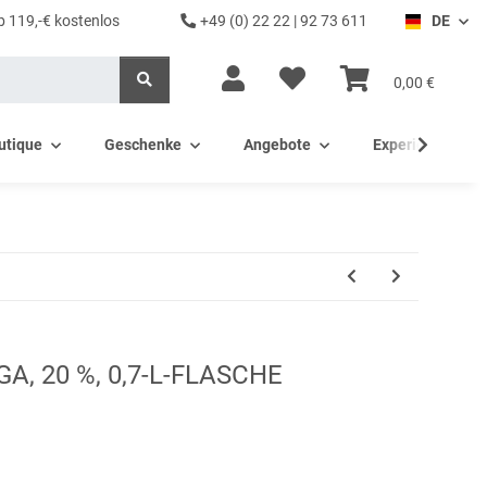
b 119,-€ kostenlos
+49 (0) 22 22 | 92 73 611
DE
0,00 €
utique
Geschenke
Angebote
Experience - Ev
GA, 20 %, 0,7-L-FLASCHE