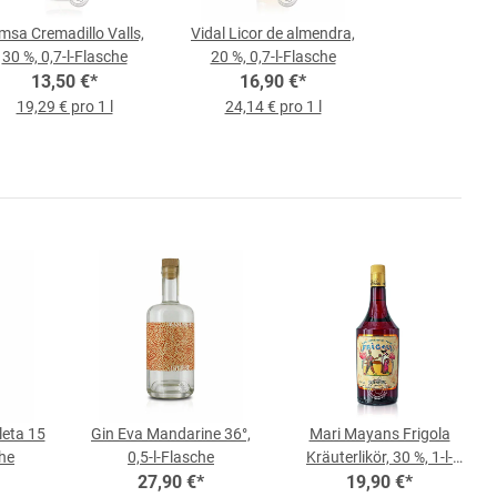
msa Cremadillo Valls,
Vidal Licor de almendra,
30 %, 0,7-l-Flasche
20 %, 0,7-l-Flasche
13,50 €
*
16,90 €
*
19,29 € pro 1 l
24,14 € pro 1 l
leta 15
Gin Eva Mandarine 36°,
Mari Mayans Frigola
che
0,5-l-Flasche
Kräuterlikör, 30 %, 1-l-
27,90 €
*
19,90 €
Flasche
*