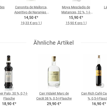
des
Canonita de Mallorca,
Moya Mescladis de
Li
Aperitivo de Naranjas -
Matances, 32 %, 1-l-
Orangen-Likör, 18 % vol,
14,50 €
*
15,90 €
Flasche
*
0,75-l-Flasche
19,33 € pro 1 l
15,90 € pro 1 l
Ähnliche Artikel
er Palo, 30 %, 0,7-l-
Can Vidalet Marc de
Can Rich Café Ca
Flasche
Cecili 38 %, 0,5-l-Flasche
%, 0,5-l-Flas
18,90 €
*
29,90 €
*
16,90 €
*