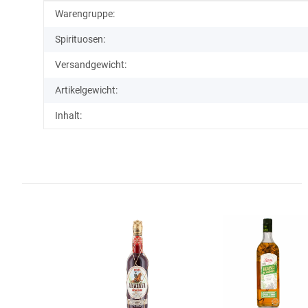
Produkteigenschaft
Wert
Warengruppe:
Spirituosen:
Versandgewicht:
Artikelgewicht:
Inhalt: