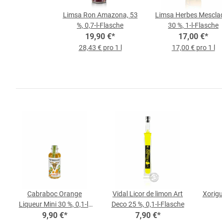
Limsa Ron Amazona, 53
Limsa Herbes Mescla
%, 0,7-l-Flasche
30 %, 1-l-Flasche
19,90 €
*
17,00 €
*
28,43 € pro 1 l
17,00 € pro 1 l
Cabraboc Orange
Vidal Licor de limon Art
Xorigu
Liqueur Mini 30 %, 0,1-l-
Deco 25 %, 0,1-l-Flasche
9,90 €
Flasche
*
7,90 €
*