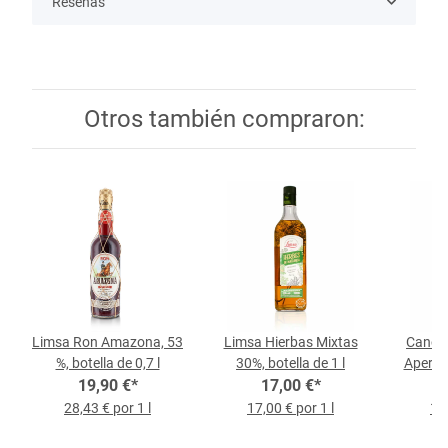
Reseñas
Otros también compraron:
Limsa Ron Amazona, 53
Limsa Hierbas Mixtas
Canoni
%, botella de 0,7 l
30%, botella de 1 l
Aperiti
19,90 €
*
17,00 €
*
Licor 
vol, b
28,43 € por 1 l
17,00 € por 1 l
19,