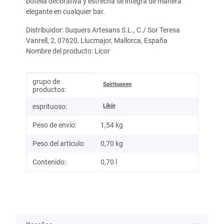
botella decorativa y estrecha se integra de manera
elegante en cualquier bar.
Distribuidor: Suquers Artesans S.L., C./ Sor Teresa
Vanrell, 2, 07620, Llucmajor, Mallorca, España
Nombre del producto: Licor
grupo de
Información del artículo
Valor
Spirituosen
productos:
Likör
esprituoso:
Peso de envío:
1,54 kg
Peso del artículo:
0,70
kg
Contenido:
0,70 l