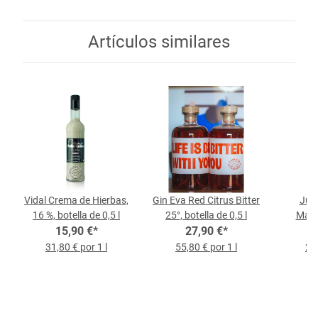
Artículos similares
Vidal Crema de Hierbas,
Gin Eva Red Citrus Bitter
Juli
16 %, botella de 0,5 l
25°, botella de 0,5 l
Mallo
15,90 €
*
27,90 €
*
Bot
31,80 € por 1 l
55,80 € por 1 l
21,