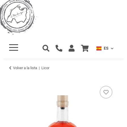
ES
Volver a la lista
Licor