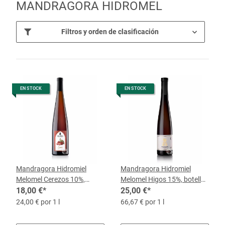
MANDRAGORA HIDROMEL
Filtros y orden de clasificación
EN STOCK
EN STOCK
Mandragora Hidromiel
Mandragora Hidromiel
Melomel Cerezos 10%,
Melomel Higos 15%, botella
botella de 0,5 l
18,00 €
*
de 0,375 l
25,00 €
*
24,00 € por 1 l
66,67 € por 1 l