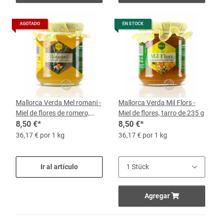
AGOTADO
EN STOCK
Mallorca Verda Mel romani -
Mallorca Verda Mil Flors -
Miel de flores de romero,
Miel de flores, tarro de 235 g
tarro de 235 g
8,50 €
*
8,50 €
*
36,17 € por 1 kg
36,17 € por 1 kg
Ir al artículo
Agregar