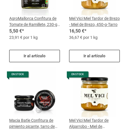
AgroMallorca Confitura de
Mel Vici Miel Tardor de Brezo
Tomate de Ramillete, 230-g-
- Miel de Brezo, 450-g-Tarro
Tarro
5,50 €
*
16,50 €
*
23,91 € por 1 kg
36,67 € por 1 kg
Ir al artículo
Ir al artículo
EN STOCK
EN STOCK
Macia Batle Confitura de
Mel Vici Miel Tardor de
pimiento picante, tarro de
Algarrobo - Miel de