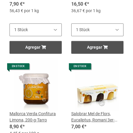
140 g
7,90 €
*
Algarrobo, 450-g-Tarro
16,50 €
*
56,43 € por 1 kg
36,67 € por 1 kg
Agregar
Agregar
EN STOCK
EN STOCK
Mallorca Verda Confitura
Salobrar Mel de Flors,
Limona, 200-g-Tarro
Eucaliptus, Romani 3er-
8,90 €
*
Pack
7,00 €
*