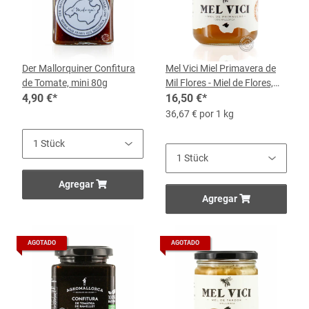
Der Mallorquiner Confitura
Mel Vici Miel Primavera de
de Tomate, mini 80g
Mil Flores - Miel de Flores,
4,90 €
*
Tarro de 450 g
16,50 €
*
36,67 € por 1 kg
Agregar
Agregar
AGOTADO
AGOTADO