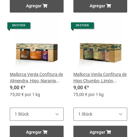
Agregar
Agregar
EN STOCK
EN STOCK
Mallorca Verda Confitura de
Mallorca Verda Confitura de
Almendra, Higo, Naranja,
Higo Chumbo, Limón,
Paquete de 3
9,00 €
*
Naranja, Pack de 3
9,00 €
*
75,00 € por 1 kg
75,00 € por 1 kg
Agregar
Agregar