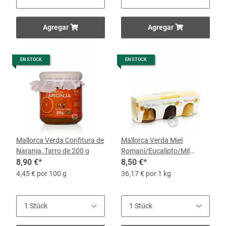
Agregar
Agregar
EN STOCK
EN STOCK
Mallorca Verda Confitura de
Mallorca Verda Miel
Naranja, Tarro de 200 g
Romani/Eucalipto/Mil
8,90 €
*
Flores, 3 x 40-g-Glas
8,50 €
*
4,45 € por 100 g
36,17 € por 1 kg