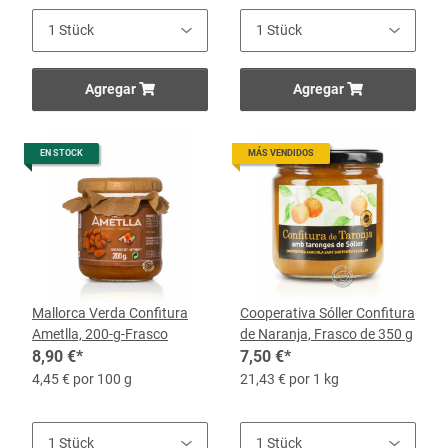
Agregar
Agregar
EN STOCK
MÁS VENDIDOS
Mallorca Verda Confitura
Cooperativa Sóller Confitura
Ametlla, 200-g-Frasco
de Naranja, Frasco de 350 g
8,90 €
*
7,50 €
*
4,45 € por 100 g
21,43 € por 1 kg