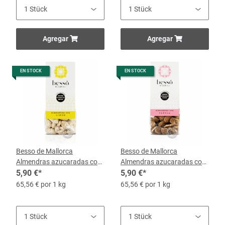
Agregar
Agregar
EN STOCK
EN STOCK
Besso de Mallorca
Besso de Mallorca
Almendras azucaradas con
Almendras azucaradas con
Limón, 90-g-Bolsa
5,90 €
*
Canela, 90-g-Bolsa
5,90 €
*
65,56 € por 1 kg
65,56 € por 1 kg