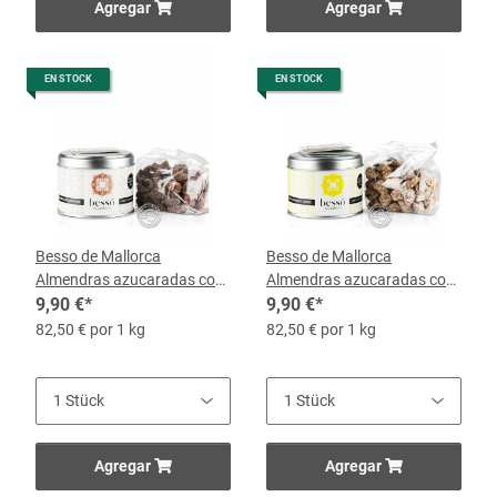
Agregar
Agregar
EN STOCK
EN STOCK
Besso de Mallorca
Besso de Mallorca
Almendras azucaradas con
Almendras azucaradas con
Chocolate, 120-g-Lata
9,90 €
*
Limón, 120-g-Dose
9,90 €
*
82,50 € por 1 kg
82,50 € por 1 kg
Agregar
Agregar