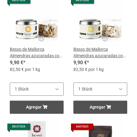
EN STOCK
EN STOCK
Besso de Mallorca
Besso de Mallorca
Almendras azucaradas con
Almendras azucaradas con
Naranja, 120-g-Dose
9,90 €
*
Vainilla, 120-g-Dose
9,90 €
*
82,50 € por 1 kg
82,50 € por 1 kg
Agregar
Agregar
EN STOCK
AGOTADO