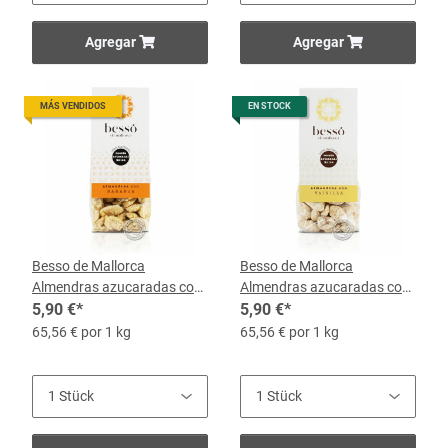
Agregar
Agregar
MÁS VENDIDOS
EN STOCK
Besso de Mallorca
Besso de Mallorca
Almendras azucaradas con
Almendras azucaradas con
Naranja, 90-g-Beutel
5,90 €
*
Vainilla, bolsa de 90 g
5,90 €
*
65,56 € por 1 kg
65,56 € por 1 kg