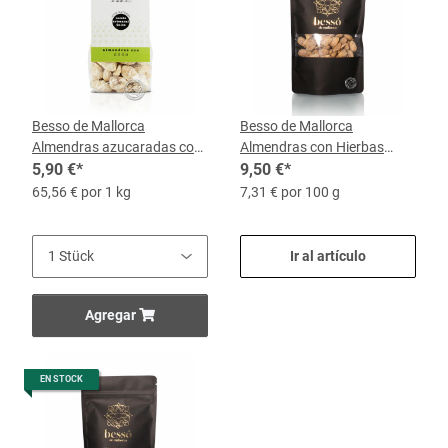
Besso de Mallorca
Besso de Mallorca
Almendras azucaradas con
Almendras con Hierbas
Coco, 90-g-Beutel
5,90 €
*
Mediterráneas, 130-g-Bolsa
9,50 €
*
65,56 € por 1 kg
7,31 € por 100 g
Ir al artículo
Agregar
EN STOCK