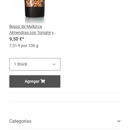
Besso de Mallorca
Almendras con Tomate y
Orégano, 130-g-Bolsa
9,50 €
*
7,31 € por 100 g
Agregar
Categorías