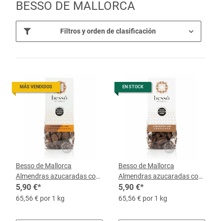
BESSO DE MALLORCA
Filtros y orden de clasificación
MÁS VENDIDOS
EN STOCK
Besso de Mallorca
Besso de Mallorca
Almendras azucaradas con
Almendras azucaradas con
Chocolate y Naranja, 90-g-
5,90 €
*
Chocolate, bolsa de 90 g
5,90 €
*
Bolsa
65,56 € por 1 kg
65,56 € por 1 kg