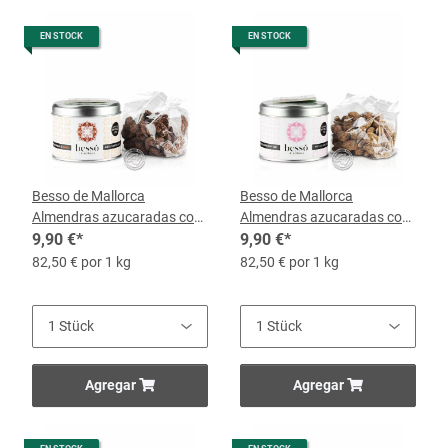
EN STOCK
EN STOCK
Besso de Mallorca
Besso de Mallorca
Almendras azucaradas con
Almendras azucaradas con
Chocolate y Naranja, 120-g-
9,90 €
*
Canela, 120-g-Dose
9,90 €
*
Dose
82,50 € por 1 kg
82,50 € por 1 kg
Agregar
Agregar