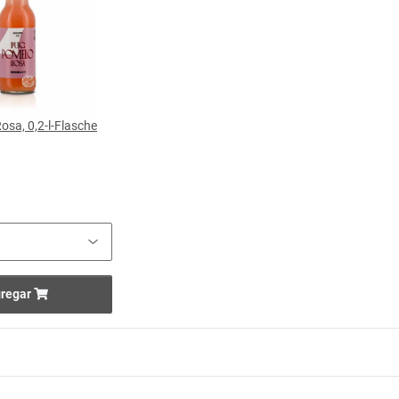
osa, 0,2-l-Flasche
regar