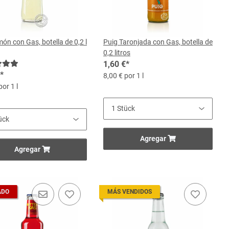
ón con Gas, botella de 0,2 l
Puig Taronjada con Gas, botella de
0,2 litros
1,60 €
*
*
8,00 € por 1 l
por 1 l
Agregar
Agregar
ADO
MÁS VENDIDOS