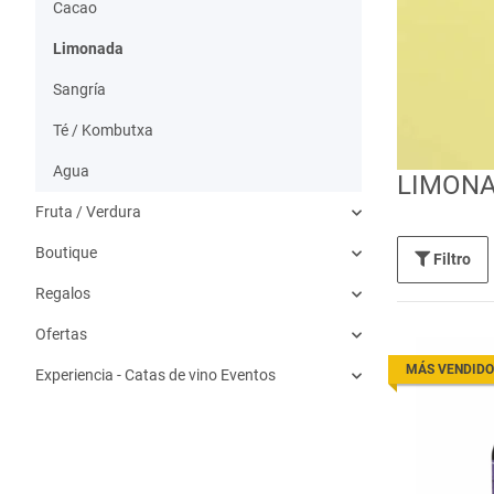
Cacao
Limonada
Sangría
Té / Kombutxa
Agua
LIMON
Fruta / Verdura
Boutique
Filtro
Regalos
Ofertas
MÁS VENDIDO
Experiencia - Catas de vino Eventos