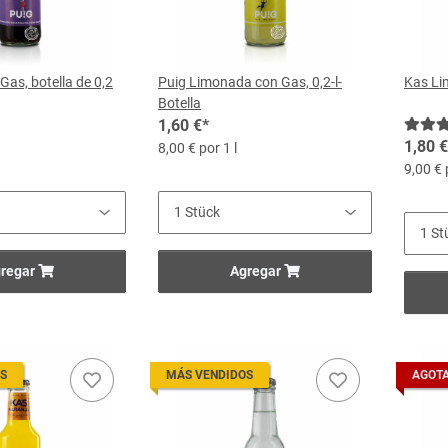
Gas, botella de 0,2
Puig Limonada con Gas, 0,2-l-
Kas Lim
Botella
1,60 €
*
1,80 €
8,00 € por 1 l
9,00 € 
regar
Agregar
S
MÁS VENDIDOS
AGOT