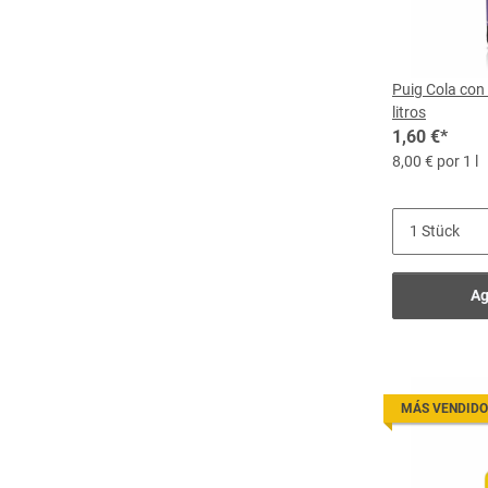
Puig Cola con 
litros
1,60 €
*
8,00 € por 1 l
Ag
MÁS VENDIDO