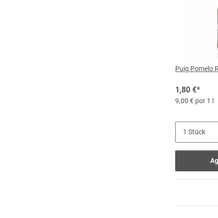
Puig Pomelo R
1,80 €
*
9,00 € por 1 l
Ag