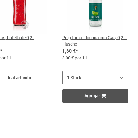
Kas, botella de 0,2 l
Puig Llima-Llimona con Gas, 0,2-l-
Flasche
*
1,60 €
*
por 1 l
8,00 € por 1 l
Ir al artículo
Agregar