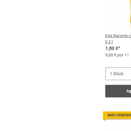
Kas Naranja c
0,2 l
1,80 €
*
9,00 € por 1 l
Ag
MÁS VENDIDO