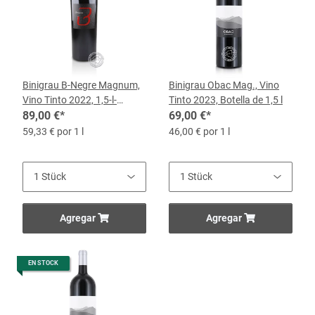
Binigrau B-Negre Magnum,
Binigrau Obac Mag., Vino
Vino Tinto 2022, 1,5-l-
Tinto 2023, Botella de 1,5 l
Flasche
89,00 €
*
69,00 €
*
59,33 € por 1 l
46,00 € por 1 l
Agregar
Agregar
EN STOCK