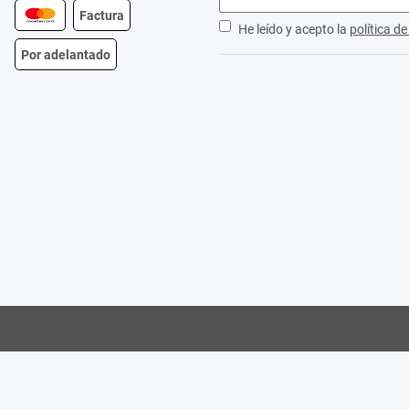
Factura
He leído y acepto la
política d
Por adelantado