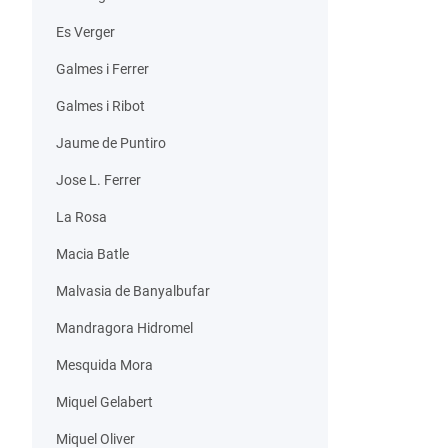
Es Verger
Galmes i Ferrer
Galmes i Ribot
Jaume de Puntiro
Jose L. Ferrer
La Rosa
Macia Batle
Malvasia de Banyalbufar
Mandragora Hidromel
Mesquida Mora
Miquel Gelabert
Miquel Oliver