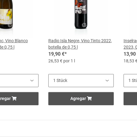
nc, Vino Blanco
Radio Isla Negre, Vino Tinto 2022,
Inselr
de 0,75 l
botella de 0,75 l
2023, 0
19,90 €
*
13,90
26,53 € por 1 l
18,53 €
regar
Agregar