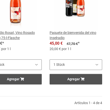
adio Rosat, Vino Rosado
Paquete de bienvenida del vino
,75-l-Flasche
Inselradio
 €
*
45,00 €
*
47,70 €
 por 1 l
20,00 € por 1 l
Agregar
Agregar
Artículos 1 - 4 de 4