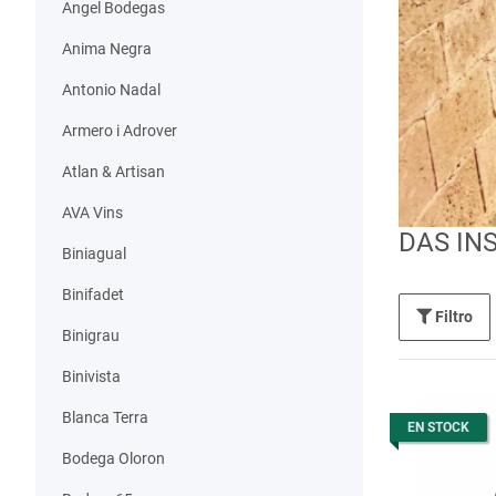
Angel Bodegas
Anima Negra
Antonio Nadal
Armero i Adrover
Atlan & Artisan
AVA Vins
DAS IN
Biniagual
Binifadet
Filtro
Binigrau
Binivista
Blanca Terra
EN STOCK
Bodega Oloron