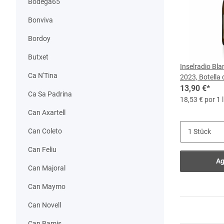
Bodega65
Bonviva
Bordoy
Butxet
Inselradio Bla
Ca N'Tina
2023, Botella 
13,90 €
*
Ca Sa Padrina
18,53 € por 1 l
Can Axartell
Can Coleto
Can Feliu
Ag
Can Majoral
Can Maymo
Can Novell
Can Ramis