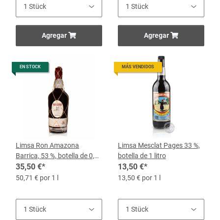
Agregar
Agregar
EN STOCK
MÁS VENDIDOS
Limsa Ron Amazona
Limsa Mesclat Pages 33 %,
Barrica, 53 %, botella de 0,7
botella de 1 litro
litros
35,50 €
*
13,50 €
*
50,71 € por 1 l
13,50 € por 1 l