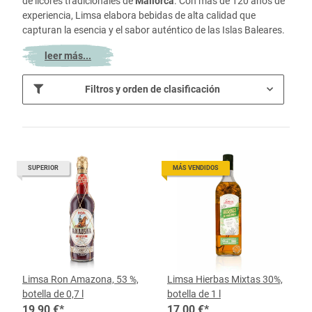
de licores tradicionales de
Mallorca
. Con más de 120 años de
experiencia, Limsa elabora bebidas de alta calidad que
capturan la esencia y el sabor auténtico de las Islas Baleares.
leer más...
Filtros y orden de clasificación
SUPERIOR
MÁS VENDIDOS
Limsa Ron Amazona, 53 %,
Limsa Hierbas Mixtas 30%,
botella de 0,7 l
botella de 1 l
19,90 €
*
17,00 €
*