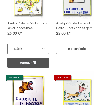
Azulejo "Isla de Mallorca con
Azulejo "Cuidado con el
las ciudades más
Perro - Vorsicht bissiger",
importantes", por pieza
25,00 €
*
por pieza
22,00 €
*
Ir al artículo
Agregar
EN STOCK
AGOTADO