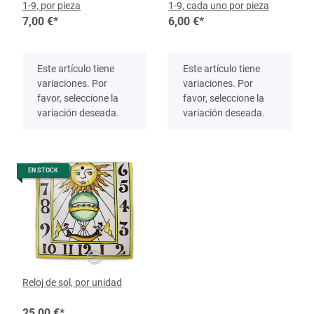
1-9, por pieza
1-9, cada uno por pieza
7,00 €
*
6,00 €
*
x
x
Este artículo tiene
Este artículo tiene
variaciones. Por
variaciones. Por
favor, seleccione la
favor, seleccione la
variación deseada.
variación deseada.
EN STOCK
Reloj de sol, por unidad
25,00 €
*