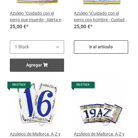
Azulejo "Cuidado con el
Azulejo "¡Cuidado con el
perro que muerde - Alerta el
perro con hombre - Cuidado
ca Mossega", por pieza
25,00 €
*
con el Perro!", por pieza
25,00 €
*
Ir al artículo
Agregar
EN STOCK
EN STOCK
Azulejos de Mallorca, A-Z y
Azulejos de Mallorca, A-Z y