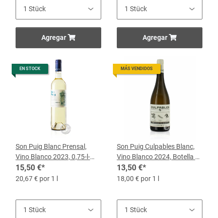
Agregar
Agregar
EN STOCK
MÁS VENDIDOS
Son Puig Blanc Prensal,
Son Puig Culpables Blanc,
Vino Blanco 2023, 0,75-l-
Vino Blanco 2024, Botella de
Botella
15,50 €
*
0,75 l
13,50 €
*
20,67 € por 1 l
18,00 € por 1 l