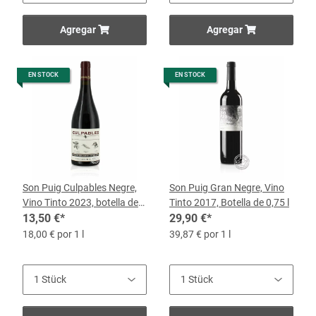
Agregar
Agregar
EN STOCK
EN STOCK
Son Puig Culpables Negre,
Son Puig Gran Negre, Vino
Vino Tinto 2023, botella de
Tinto 2017, Botella de 0,75 l
0,75 l
13,50 €
*
29,90 €
*
18,00 € por 1 l
39,87 € por 1 l