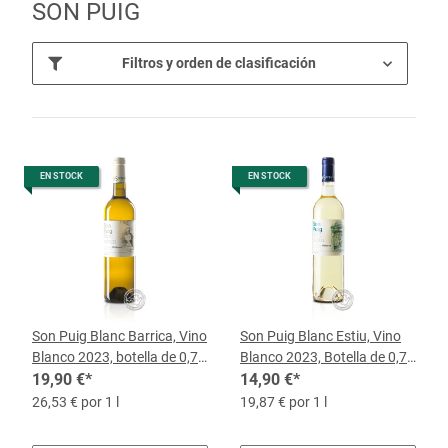
SON PUIG
Filtros y orden de clasificación
EN STOCK
EN STOCK
Son Puig Blanc Barrica, Vino
Son Puig Blanc Estiu, Vino
Blanco 2023, botella de 0,75
Blanco 2023, Botella de 0,75
l
19,90 €
*
l
14,90 €
*
26,53 € por 1 l
19,87 € por 1 l