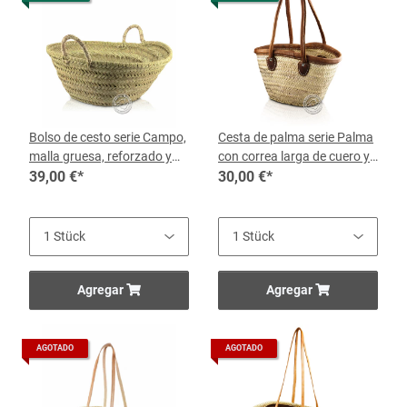
Bolso de cesto serie Campo,
Cesta de palma serie Palma
malla gruesa, reforzado y
con correa larga de cuero y
robusto 55 cm x 25 cm
39,00 €
*
borde superior, 56 x 36 cm,
30,00 €
*
por cesta
Agregar
Agregar
AGOTADO
AGOTADO