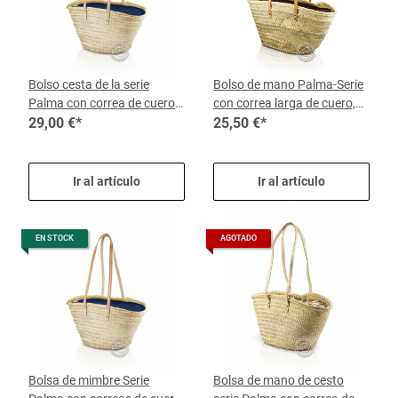
Bolso cesta de la serie
Bolso de mano Palma-Serie
Palma con correa de cuero
con correa larga de cuero,
larga, tela azul con
29,00 €
*
tela marrón, 40 x 16 cm, por
25,50 €
*
cremallera, 48 x 21 cm, por
cesta
cesta
Ir al artículo
Ir al artículo
EN STOCK
AGOTADO
Bolsa de mimbre Serie
Bolsa de mano de cesto