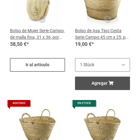
Bolso de Mujer Serie Campo,
Bolso de Asa Tipo Cesta
de malla fina, 31 x 36, por
Serie Campo 45 cm x 25, por
cada bolso
38,50 €
*
Cesta
19,00 €
*
Ir al artículo
Agregar
AGOTADO
EN STOCK