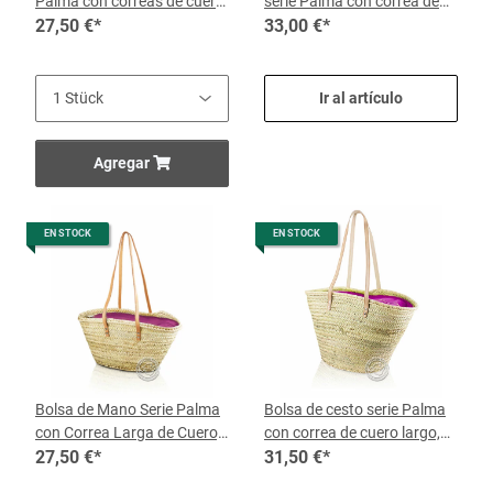
Palma con correas de cuero
serie Palma con correa de
largas, tela azul marino, 40 x
27,50 €
*
cuero larga, tela Llegura
33,00 €
*
16 cm, por unidad
marrón, 36 x 22 cm, por
cesto
Ir al artículo
Agregar
EN STOCK
EN STOCK
Bolsa de Mano Serie Palma
Bolsa de cesto serie Palma
con Correa Larga de Cuero,
con correa de cuero largo,
Tela Reißv. Rosa, 40 x 16 cm,
27,50 €
*
tela con cierre rosa, 48 x 21
31,50 €
*
cada Cesta
cm, por cesto