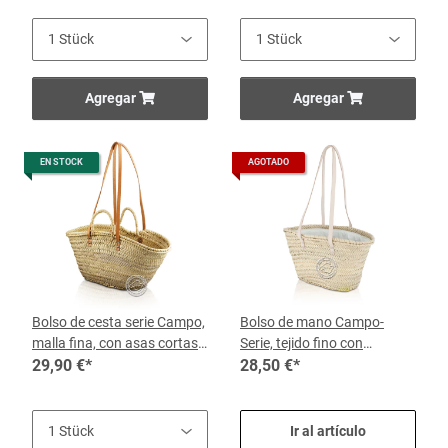
cesto
Agregar
Agregar
EN STOCK
AGOTADO
Bolso de cesta serie Campo,
Bolso de mano Campo-
malla fina, con asas cortas y
Serie, tejido fino con
largas correas de cuero 50
29,90 €
*
cobertura de tela y correas
28,50 €
*
cm x 35, por cesta
largas de cuero 36 cm x 21,
cada cesta
Ir al artículo