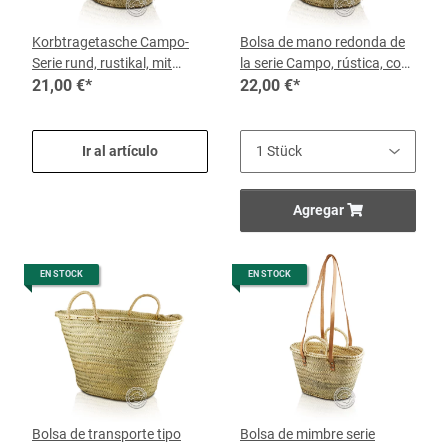
Korbtragetasche Campo-
Bolsa de mano redonda de
Serie rund, rustikal, mit
la serie Campo, rústica, con
kurzen Palmgurten 45 x 26,
21,00 €
*
asas de palma cortas 57 x
22,00 €
*
je Korb
28, por cesta
Ir al artículo
Agregar
EN STOCK
EN STOCK
Bolsa de transporte tipo
Bolsa de mimbre serie