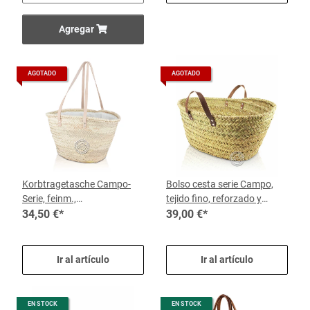
Agregar
AGOTADO
AGOTADO
Korbtragetasche Campo-
Bolso cesta serie Campo,
Serie, feinm.,
tejido fino, reforzado y
Stoffabdeckung und langen
34,50 €
*
robusto con asas cortas de
39,00 €
*
Ledertragegurten 41 cm x
cuero 63 cm x 30 cm
29, je Korb
Ir al artículo
Ir al artículo
EN STOCK
EN STOCK