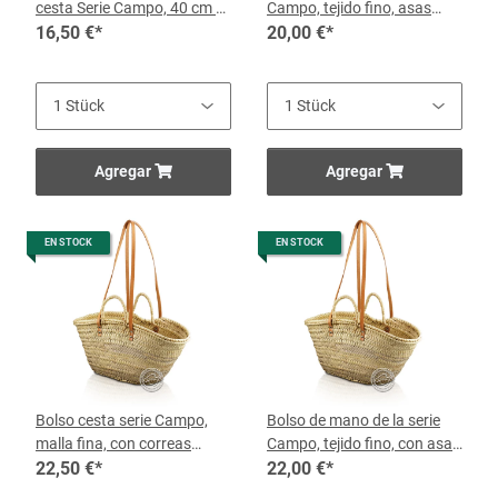
cesta Serie Campo, 40 cm x
Campo, tejido fino, asas
25, por cesta
16,50 €
*
cortas y largas de cuero 33
20,00 €
*
cm x 22 cm, por bolsa
Agregar
Agregar
EN STOCK
EN STOCK
Bolso cesta serie Campo,
Bolso de mano de la serie
malla fina, con correas
Campo, tejido fino, con asas
cortas y largas asas de
22,50 €
*
cortas y largas asas de
22,00 €
*
cuero 35 cm x 20, por cesta
cuero de 42 cm x 26 cm, por