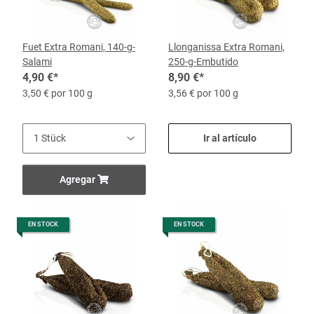
Fuet Extra Romani, 140-g-
Llonganissa Extra Romani,
Salami
250-g-Embutido
4,90 €
*
8,90 €
*
3,50 € por 100 g
3,56 € por 100 g
Ir al artículo
Agregar
EN STOCK
EN STOCK