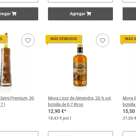
regar
Agregar
S
MÁS VENDIDOS
MÁS 
 Semi Premium, 30
Moya Licor de Almendra, 20 % vol,
Moya Ri
7 l
botella de 0,7 litros
botella 
12,90 €
*
15,50
18,43 € por l
31,00 €