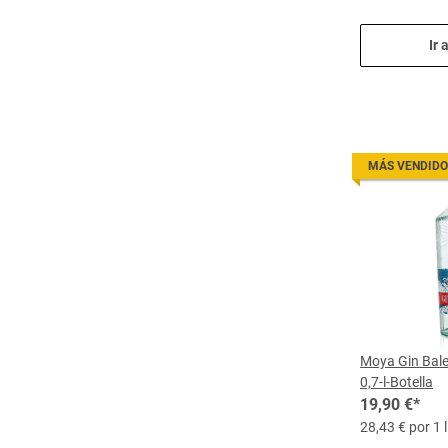
Ir 
MÁS VENDIDO
Moya Gin Balea
0,7-l-Botella
19,90 €
*
28,43 € por 1 l