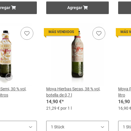
regar
Agregar
MÁS VENDIDOS
MÁS 
Semi, 30 % vol,
Moya Hierbas Secas, 38 % vol,
Moya Pa
litros
botella de 0,7 l
litro
14,90 €
*
16,90
21,29 € por 1 l
16,90 €