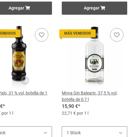
Agregar
Agregar
VENDIDOS
MÁS VENDIDOS
lo, 31 % vol, botella de 1
Moya Gin Balearic, 37,5 % vol,
botella de 0,7 l
 €
*
15,90 €
*
 por 1 l
22,71 € por 1 l