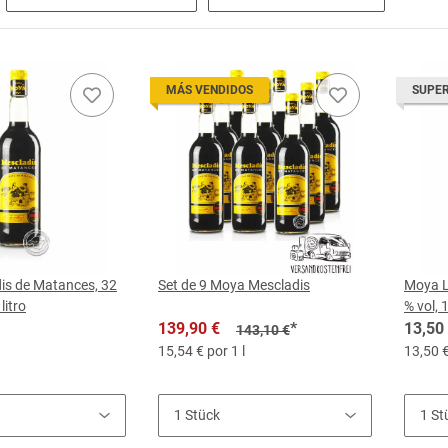
MÁS VENDIDOS
SUPE
is de Matances, 32
Set de 9 Moya Mescladis
Moya L
litro
% vol, 1
139,90 €
*
13,50
143,10 €
15,54 € por 1 l
13,50 €