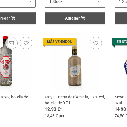
regar
Agregar
MÁS VENDIDOS
EN ST
% vol, botella de 1
Moya Crema de d'Ametla, 17 % vol,
Moya 
botella de 0,7-l
azul
12,90 €
*
14,90
18,43 € por l
74,50 €