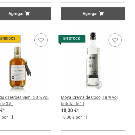
Agregar
Agregar
VENDIDOS
EN STOCK
u d'Herbes Semi, 30 % vol,
Moya Crema de Coco, 18 % vol,
de 0,5 l
botella de 1 l
 €
*
18,00 €
*
 por 1 l
18,00 € por 1 l