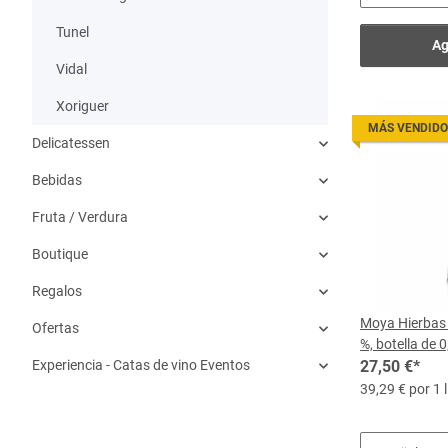
Tunel
Ag
Vidal
Xoriguer
MÁS VENDIDO
Delicatessen
Bebidas
Fruta / Verdura
Boutique
Regalos
Moya Hierbas
Ofertas
%, botella de 0,
Experiencia - Catas de vino Eventos
27,50 €
*
39,29 € por 1 l