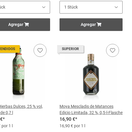
Agregar
Agregar
VENDIDOS
SUPERIOR
ierbas Dulces, 25 % vol,
Moya Mescladis de Matances
de 0,7 l
Edicio Limitada, 32 %, 0,5-l-Flasche
 €
*
16,90 €
*
 por 1 l
16,90 € por 1 l