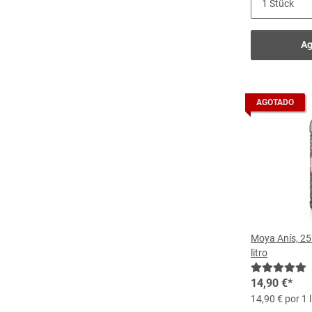
Ag
AGOTADO
Moya Anís, 25 
litro
14,90 €
*
14,90 € por 1 l