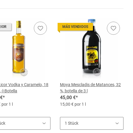
RIOR
MÁS VENDIDOS
icor Vodka y Caramelo, 18
Moya Mescladis de Matances, 32
,-l-Botella
%, botella de 3 l
 €
*
45,00 €
*
 por 1 l
15,00 € por 1 l