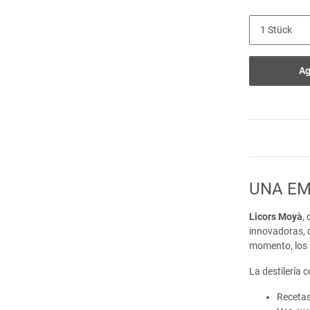
Ag
UNA EM
Licors Moyà
,
innovadoras, 
momento, los i
La destilería
Recetas