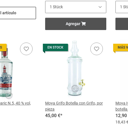
al artículo
Agregar
S
EN STOCK
MÁS 
ric N.5, 40 % vol,
Moya Grifo Botella con Grifo, por
Moya H
pieza
botella 
45,00 €
*
12,90
18,43 €