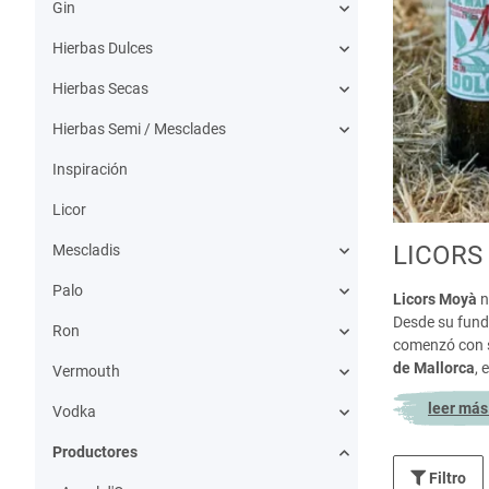
Gin
Hierbas Dulces
Hierbas Secas
Hierbas Semi / Mesclades
Inspiración
Licor
LICORS
Mescladis
Palo
Licors Moyà
n
Desde su funda
Ron
comenzó con so
de Mallorca
, 
Vermouth
leer más.
Vodka
Productores
Filtro