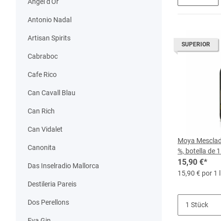
Angel d'Or
Antonio Nadal
Artisan Spirits
SUPERIOR
Cabraboc
Cafe Rico
Can Cavall Blau
Can Rich
Can Vidalet
Moya Mesclad
Canonita
%, botella de 1 
15,90 €
*
Das Inselradio Mallorca
15,90 € por 1 l
Destileria Pareis
Dos Perellons
Eva Gin