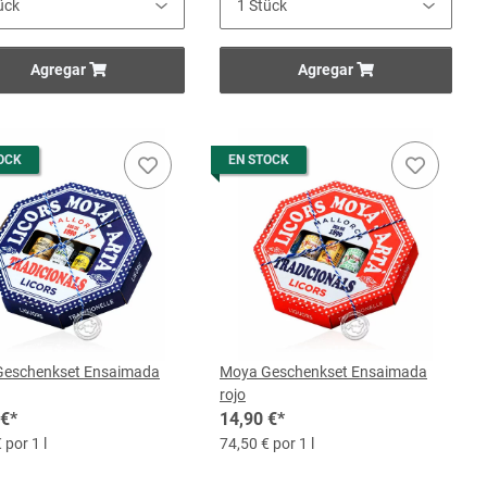
Agregar
Agregar
OCK
EN STOCK
Geschenkset Ensaimada
Moya Geschenkset Ensaimada
rojo
 €
*
14,90 €
*
 por 1 l
74,50 € por 1 l