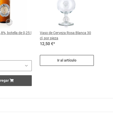
8%, botella de 0,25 l
Vaso de Cerveza Rosa Blanca 30
cl, por pieza
12,50 €
*
Ir al artículo
regar