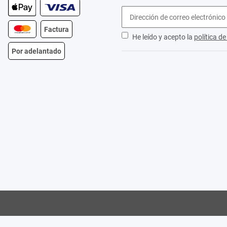
Factura
He leído y acepto la
política d
Por adelantado