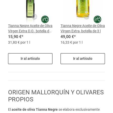
Tianna Negre Aceite de Oliva
Tianna Negre Aceite de Oliva
Virgen Extra D.O., botella de
Virgen Extra, botella de 3 l
0,5 l
15,90 €
*
49,00 €
*
31,80 € por 1 l
16,33 € por 1 l
Ir al artículo
Ir al artículo
ORIGEN MALLORQUÍN Y OLIVARES
PROPIOS
El
aceite de oliva Tianna Negre
se elabora exclusivamente