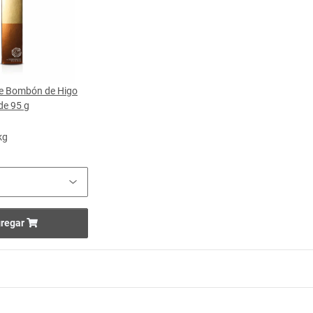
le Bombón de Higo
de 95 g
kg
regar