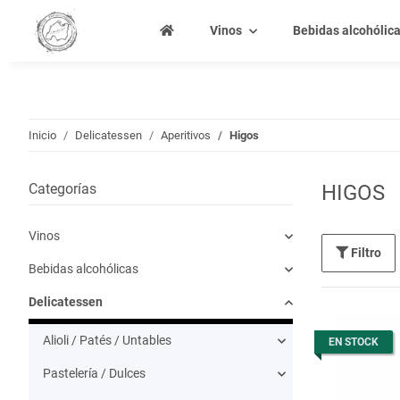
Vinos
Bebidas alcohólic
Inicio
Delicatessen
Aperitivos
Higos
Categorías
HIGOS
Vinos
Filtro
Bebidas alcohólicas
Delicatessen
Alioli / Patés / Untables
EN STOCK
Pastelería / Dulces