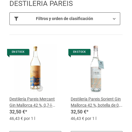
DESTILERIA PAREIS
Filtros y orden de clasificación
EN STOCK
EN STOCK
Destilería Pareis Mercant
Destilería Pareis Sorient Gin
Gin Mallorca 42 %, 0,7-l-
Mallorca 42 %, botella de 0,7
Botella
32,50 €
*
l
32,50 €
*
46,43 € por 1 l
46,43 € por 1 l