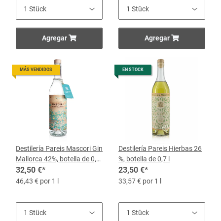
Agregar
Agregar
MÁS VENDIDOS
EN STOCK
Destilería Pareis Mascori Gin
Destilería Pareis Hierbas 26
Mallorca 42%, botella de 0,7
%, botella de 0,7 l
litros
32,50 €
*
23,50 €
*
46,43 € por 1 l
33,57 € por 1 l