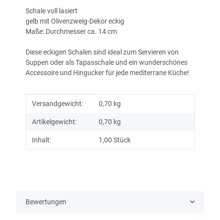
Schale voll lasiert
gelb mit Olivenzweig-Dekor eckig
Maße: Durchmesser ca. 14 cm
Diese eckigen Schalen sind ideal zum Servieren von
Suppen oder als Tapasschale und ein wunderschönes
Accessoire und Hingucker für jede mediterrane Küche!
Produkteigenschaft
Wert
Versandgewicht:
0,70 kg
Artikelgewicht:
0,70
kg
Inhalt:
1,00 Stück
Bewertungen