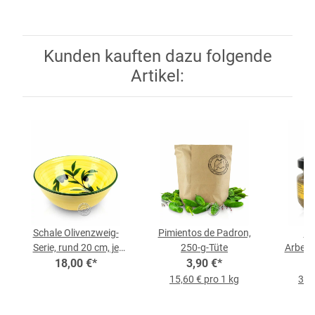
Kunden kauften dazu folgende
Artikel:
Schale Olivenzweig-
Pimientos de Padron,
Ro
Serie, rund 20 cm, je
250-g-Tüte
Arbequ
18,00 €
Stück
*
3,90 €
*
15,60 € pro 1 kg
35,