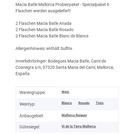
Macia Batle Mallorca Probierpaket - Specialpaket 6
Flaschen werden ausgeliefert!
2 Flaschen Macia Batle Anada
2 Flaschen Macia Batle Rosado
2 Flaschen Macia Batle Blanc de Blancs
Allergenhinweis: enthält Sulfite
Inverkehrbringer: Bodegues Macia Batle, Camí de
Coanegra s/n, 07320 Santa Maria del Camí, Mallorca,
España
Produkteigenschaft
Wert
Wein
Warengruppe:
Blanco
Rosado
Tinto
Weintyp:
Mallorca Raiguer
Anbaugebiet:
Vi de la Terra Mallorca
Gütesiegel: