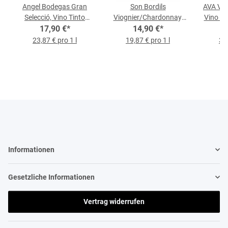
Angel Bodegas Gran
Son Bordils
AVA Vin
Selecció, Vino Tinto
Viognier/Chardonnay,
Vino Bl
2018, 0,75-l-Flasche
17,90 €
*
Vino Blanco 2021, 0,75-
14,90 €
*
l-Flasche
23,87 € pro 1 l
19,87 € pro 1 l
32,
Informationen
Gesetzliche Informationen
Vertrag widerrufen