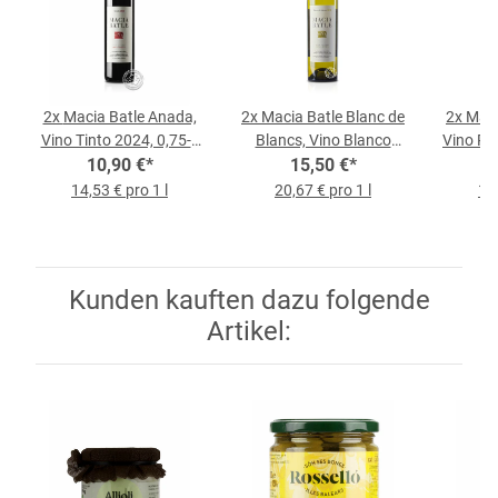
2x
Macia Batle Anada,
2x
Macia Batle Blanc de
2x
Maci
Vino Tinto 2024, 0,75-l-
Blancs, Vino Blanco
Vino Ro
10,90 €
Flasche
*
2025, 0,75-l-Flasche
15,50 €
*
14,53 € pro 1 l
20,67 € pro 1 l
14,
Kunden kauften dazu folgende
Artikel: