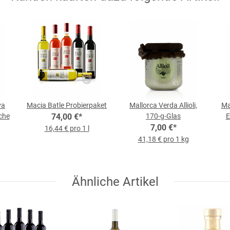
va
Macia Batle Probierpaket
Mallorca Verda Allioli,
Ma
sche
74,00 €
*
170-g-Glas
E
7,00 €
*
16,44 € pro 1 l
41,18 € pro 1 kg
Ähnliche Artikel