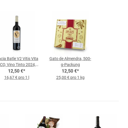
cia Batle V2 Vitis Vita
Gato de Almendra, 500-
CO, Vino Tinto 2024,
g-Packung
0,75-l-Flasche
12,50 €
*
12,50 €
*
16,67 € pro 1 l
25,00 € pro 1 kg