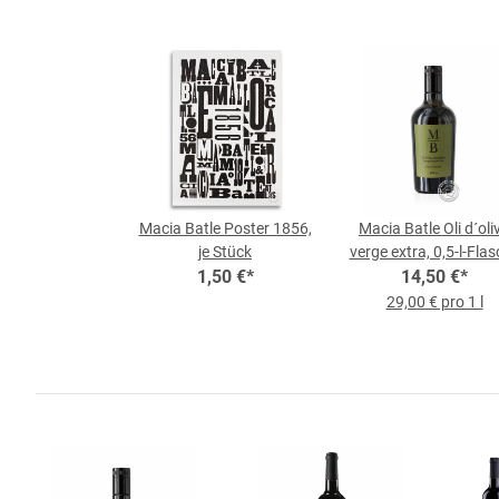
Macia Batle Poster 1856,
Macia Batle Oli d´oli
je Stück
verge extra, 0,5-l-Fla
1,50 €
*
14,50 €
*
29,00 € pro 1 l