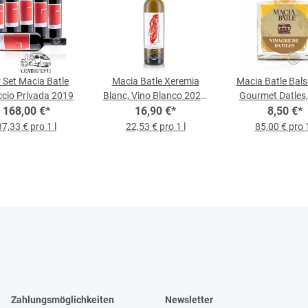
r Set Macia Batle
Macia Batle Xeremia
Macia Batle Bal
ccio Privada 2019
Blanc, Vino Blanco 2024,
Gourmet Datles, 
168,00 €
*
0,75-l-Flasche
16,90 €
*
8,50 €
Flasche
*
37,33 € pro 1 l
22,53 € pro 1 l
85,00 € pro 1
Zahlungsmöglichkeiten
Newsletter