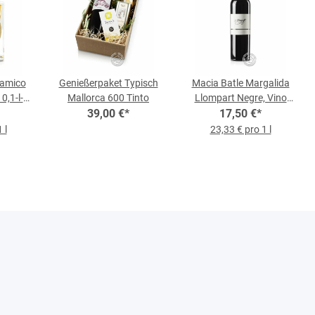
samico
Genießerpaket Typisch
Macia Batle Margalida
0,1-l-
Mallorca 600 Tinto
Llompart Negre, Vino
39,00 €
*
Tinto 2018, 0,75-l-
17,50 €
*
Flasche
 l
23,33 € pro 1 l