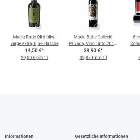
Macia Batle Oli d´oliva
Macia Batle Colleció
6´e
verge extra, 0,5-l-Flasche
Privada, Vino Tinto 2016,
Cole
14,50 €
*
0,75-l-Flasche
29,90 €
*
29,00 € pro 1 l
39,87 € pro 1 l
Informationen
Gesetzliche Informationen