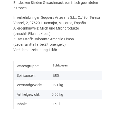
Entdecken Sie den Gesachmack von frisch geernteten
Zitronen.
Inverkehrbringer: Suquers Artesans S.L., C./ Sor Teresa
Vanrell, 2, 07620, Llucmajor, Mallorca, España
Allergenhinweis: Milch und Milchprodukte
(einschließlich Laktose)
Zusatzstoff: Colorante Amarillo Limón
(Lebensmittelfarbe:Zitronengelb)
Verkehrsbezeichnung: Likör
Produkteigenschaft
Wert
Spirituosen
Warengruppe:
Likör
Spirituosen:
Versandgewicht:
0,91 kg
Artikelgewicht:
0,50
kg
Inhalt:
0,50 l