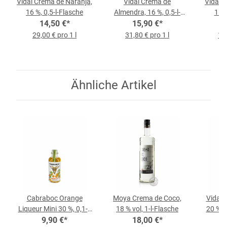
Vidal Crema de Naranja,
Vidal Crema de
Vidal 
16 %, 0,5-l-Flasche
Almendra, 16 %, 0,5-l-
15 %
14,50 €
*
15,90 €
Flasche
*
29,00 € pro 1 l
31,80 € pro 1 l
17,
Ähnliche Artikel
Cabraboc Orange
Moya Crema de Coco,
Vidal 
Liqueur Mini 30 %, 0,1-l-
18 % vol, 1-l-Flasche
20 % vo
9,90 €
Flasche
*
18,00 €
*