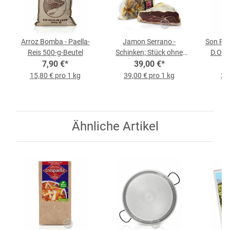
Arroz Bomba - Paella-
Jamon Serrano -
Son Per
Reis 500-g-Beutel
Schinken; Stück ohne
D.O. A
7,90 €
*
Knochen, 1-kg-Stück
39,00 €
*
15,80 € pro 1 kg
39,00 € pro 1 kg
35,
Ähnliche Artikel