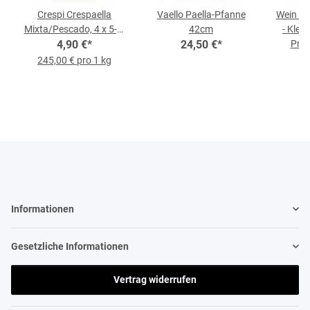
Crespi Crespaella
Vaello Paella-Pfanne
Wein un
Mixta/Pescado, 4 x 5-g-
42cm
- Klei
4,90 €
Beutel
*
24,50 €
*
Prei
245,00 € pro 1 kg
Informationen
Gesetzliche Informationen
Vertrag widerrufen