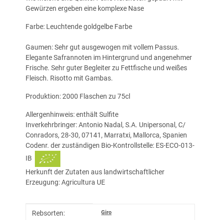
Gewürzen ergeben eine komplexe Nase
Farbe: Leuchtende goldgelbe Farbe
Gaumen: Sehr gut ausgewogen mit vollem Passus.
Elegante Safrannoten im Hintergrund und angenehmer
Frische. Sehr guter Begleiter zu Fettfische und weißes
Fleisch. Risotto mit Gambas.
Produktion: 2000 Flaschen zu 75cl
Allergenhinweis: enthält Sulfite
Inverkehrbringer: Antonio Nadal, S.A. Unipersonal, C/
Conradors, 28-30, 07141, Marratxi, Mallorca, Spanien
Codenr. der zuständigen Bio-Kontrollstelle: ES-ECO-013-
IB
Herkunft der Zutaten aus landwirtschaftlicher
Erzeugung: Agricultura UE
Produkteigenschaft
Wert
Giro
Rebsorten: