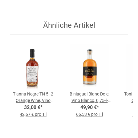
Ähnliche Artikel
Tianna Negre TN 5.-2
Biniagual Blanc Dolc,
Toni Ge
Orange Wine, Vino
Vino Blanco, 0,75-l-
Ca
Blanco 2020, 0,75-l-
32,00 €
*
49,90 €
Flasche
*
Magnum
Flasche
2022,
42,67 € pro 1 l
66,53 € pro 1 l
59,