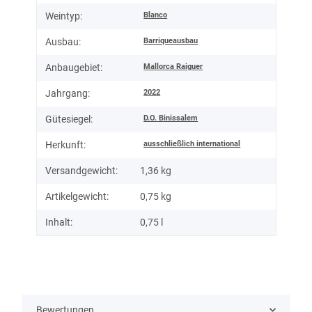
Blanco
Weintyp:
Barriqueausbau
Ausbau:
Mallorca Raiguer
Anbaugebiet:
2022
Jahrgang:
D.O. Binissalem
Gütesiegel:
ausschließlich international
Herkunft:
Versandgewicht:
1,36 kg
Artikelgewicht:
0,75
kg
Inhalt:
0,75 l
Bewertungen