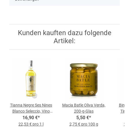
Kunden kauften dazu folgende
Artikel:
Tianna Negre Ses Nines
Macia Batle Oliva Verda,
Binig
Blanco Seleccio, Vino
200-g-Glas
Tinto
Blanco 2024, 0,75-l-
16,90 €
*
5,50 €
*
Flasche
22,53 € pro 1 l
2,75 € pro 100 g
26,