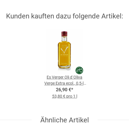
Kunden kauften dazu folgende Artikel:
Es Verger Oli d´Oliva
Verge Extra ecol., 0,5-l-
26,90 €
Flasche
*
53,80 € pro 1 l
Ähnliche Artikel