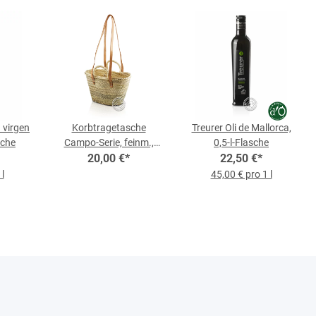
a virgen
Korbtragetasche
Treurer Oli de Mallorca,
sche
Campo-Serie, feinm.,
0,5-l-Flasche
kurzen Gurten und
20,00 €
*
22,50 €
*
langen Ledertragegurten
l
45,00 € pro 1 l
33 cm x 22, je Korb