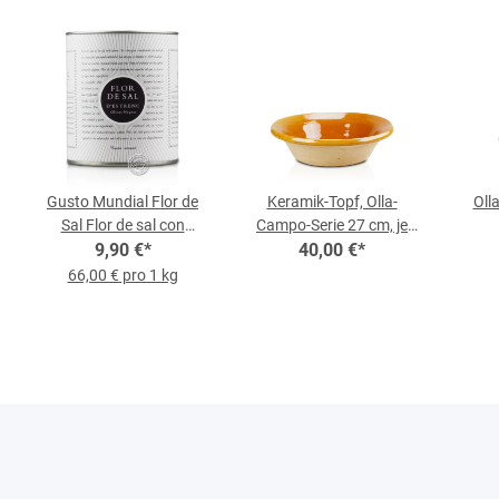
Gusto Mundial Flor de
Keramik-Topf, Olla-
Oll
Sal Flor de sal con
Campo-Serie 27 cm, je
aceitunas negras, 150-g-
9,90 €
*
40,00 €
Stück
*
Dose
66,00 € pro 1 kg