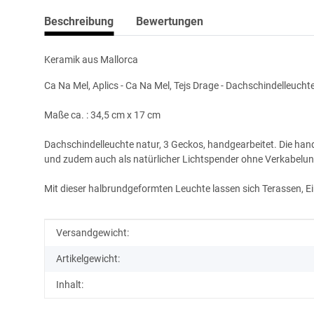
Beschreibung
Bewertungen
Keramik aus Mallorca
Ca Na Mel, Aplics - Ca Na Mel, Tejs Drage - Dachschindelleuchte
Maße ca. : 34,5 cm x 17 cm
Dachschindelleuchte natur, 3 Geckos, handgearbeitet. Die handwe
und zudem auch als natürlicher Lichtspender ohne Verkabelung
Mit dieser halbrundgeformten Leuchte lassen sich Terassen, E
Produkteigenschaft
Wert
Versandgewicht:
Artikelgewicht:
Inhalt: