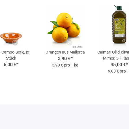
a-Campo-Serie, je
Orangen aus Mallorca
Caimari Oli d´oliv
Stück
3,90 €
*
Mimor, 5-l-Fla
6,00 €
*
45,00 €
*
3,90 € pro 1 kg
9,00 € pro 1 